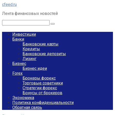
Перейти
cfeed.ru
к
Лента финансовых новостей
контенту
Поиск:
Инвестиции
Банки
Банковские карты
Кредиты
Банковские депозиты
Лизинг
Бизнес
Бизнес идеи
Forex
Брокеры форекс
Торговые советники
Стратегии форекс
Бонусы от брокеров
Экономика
Политика конфиденциальности
Обратная связь