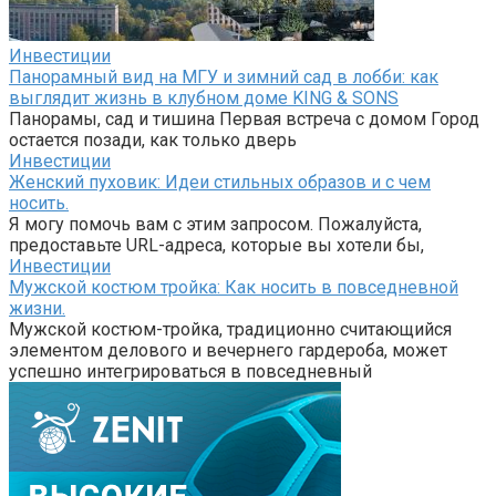
Инвестиции
Панорамный вид на МГУ и зимний сад в лобби: как
выглядит жизнь в клубном доме KING & SONS
Панорамы, сад и тишина Первая встреча с домом Город
остается позади, как только дверь
Инвестиции
Женский пуховик: Идеи стильных образов и с чем
носить.
Я могу помочь вам с этим запросом. Пожалуйста,
предоставьте URL-адреса, которые вы хотели бы,
Инвестиции
Мужской костюм тройка: Как носить в повседневной
жизни.
Мужской костюм-тройка, традиционно считающийся
элементом делового и вечернего гардероба, может
успешно интегрироваться в повседневный