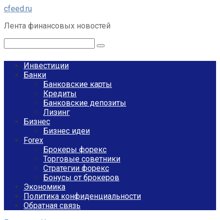
Перейти
cfeed.ru
к
Лента финансовых новостей
контенту
Поиск:
Инвестиции
Банки
Банковские карты
Кредиты
Банковские депозиты
Лизинг
Бизнес
Бизнес идеи
Forex
Брокеры форекс
Торговые советники
Стратегии форекс
Бонусы от брокеров
Экономика
Политика конфиденциальности
Обратная связь