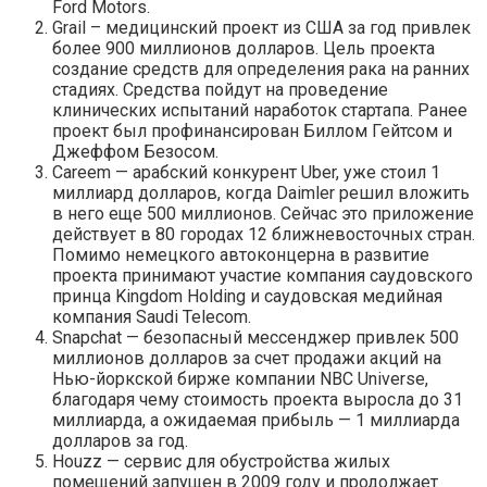
Ford Motors.
Grail – медицинский проект из США за год привлек
более 900 миллионов долларов. Цель проекта
создание средств для определения рака на ранних
стадиях. Средства пойдут на проведение
клинических испытаний наработок стартапа. Ранее
проект был профинансирован Биллом Гейтсом и
Джеффом Безосом.
Careem — арабский конкурент Uber, уже стоил 1
миллиард долларов, когда Daimler решил вложить
в него еще 500 миллионов. Сейчас это приложение
действует в 80 городах 12 ближневосточных стран.
Помимо немецкого автоконцерна в развитие
проекта принимают участие компания саудовского
принца Kingdom Holding и саудовская медийная
компания Saudi Telecom.
Snapchat — безопасный мессенджер привлек 500
миллионов долларов за счет продажи акций на
Нью-йоркской бирже компании NBC Universe,
благодаря чему стоимость проекта выросла до 31
миллиарда, а ожидаемая прибыль — 1 миллиарда
долларов за год.
Houzz — сервис для обустройства жилых
помещений запущен в 2009 году и продолжает