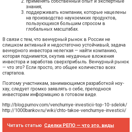
применять собственный опыт и экспертные
знания;
поддерживать компании, которые нацелены
на производство наукоемких продуктов,
пользующихся большим спросом в
глобальных масштабах.
В связи с тем, что венчурный рынок в России не
слишком активный и недостаточно устойчивый, задача
венчурного инвестора нелегкая — найти компанию,
которая поднимется, окупив неудачные вложения
инвестора и заработав сверхприбыль. Венчурный рынок
— что это? Если просто, это общее количество всех
стартапов.
Поэтому участникам, занимающимся разработкой ноу-
хау, следует громко заявлять о себе, преподнося
инвесторам информацию в готовом виде.
http://blog.purnov.com/venchurnye-investicii-top-10-sdelok/
http://1000bankov.ru/wiki/chto-takoe-venchurnye-investicii/
Читать статью
Сделки РЕПО — что это, виды