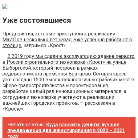
Уже состоявшиеся
Предприятия, которые приступили к реализации
МаИПов несколько лет назад, уже успешно работают в
столице,
например «Крост».
—
В 2019 году мы сдали в эксплуатацию здание первого
в России строительного технопарка «Крост» на улице
Выборгской, который построен в рамках
редевелопмента промзоны Братцево.
Сегодня здесь
уже создано 1500 высокотехнологичных рабочих мест в
сфере градостроительства и проектирования,
разработан целый ряд инновационных материалов, а
сотрудники технопарка участвуют в реализации
важнейших городских проектов, — рассказали в
«Кросте».
Читать статью
Куда вложить деньги: лучшие
предложения для инвестирования в 2020 – 2021
году