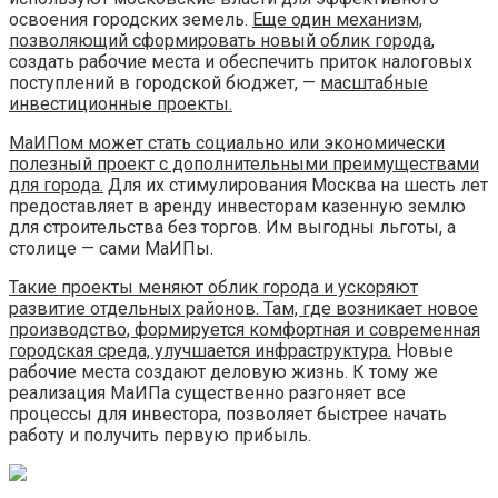
освоения городских земель.
Еще один механизм,
позволяющий сформировать новый облик города
,
создать рабочие места и обеспечить приток налоговых
поступлений в городской бюджет, —
масштабные
инвестиционные проекты.
МаИПом может стать социально или экономически
полезный проект с дополнительными преимуществами
для города.
Для их стимулирования Москва на шесть лет
предоставляет в аренду инвесторам казенную землю
для строительства без торгов. Им выгодны льготы, а
столице — сами МаИПы.
Такие проекты меняют облик города и ускоряют
развитие отдельных районов. Там, где возникает новое
производство, формируется комфортная и современная
городская среда, улучшается инфраструктура.
Новые
рабочие места создают деловую жизнь. К тому же
реализация МаИПа существенно разгоняет все
процессы для инвестора, позволяет быстрее начать
работу и получить первую прибыль.