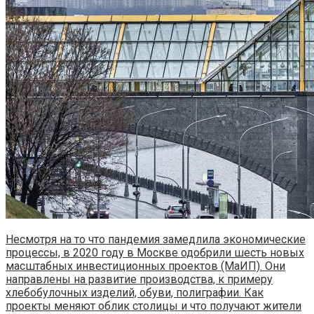
Несмотря на то что пандемия замедлила экономические
процессы, в 2020 году в Москве одобрили шесть новых
масштабных инвестиционных проектов (МаИП). Они
направлены на развитие производства, к примеру
хлебобулочных изделий, обуви, полиграфии. Как
проекты меняют облик столицы и что получают жители