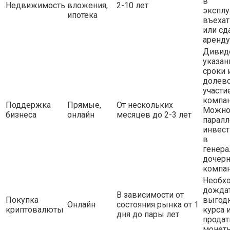
в
Недвижимость
вложения,
2-10 лет
эксплу
ипотека
въехат
или сд
аренду
Дивид
указа
сроки 
долев
участи
компан
Поддержка
Прямые,
От нескольких
Можн
бизнеса
онлайн
месяцев до 2-3 лет
паралл
инвест
в
генера
дочер
компан
Необх
дожда
В зависимости от
Покупка
выгод
Онлайн
состояния рынка от 1
криптовалюты
курса 
дня до пары лет
продат
монет