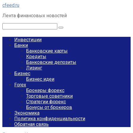
Перейти
cfeed.ru
к
Лента финансовых новостей
контенту
Поиск:
Инвестиции
Банки
Банковские карты
Кредиты
Банковские депозиты
Лизинг
Бизнес
Бизнес идеи
Forex
Брокеры форекс
Торговые советники
Стратегии форекс
Бонусы от брокеров
Экономика
Политика конфиденциальности
Обратная связь