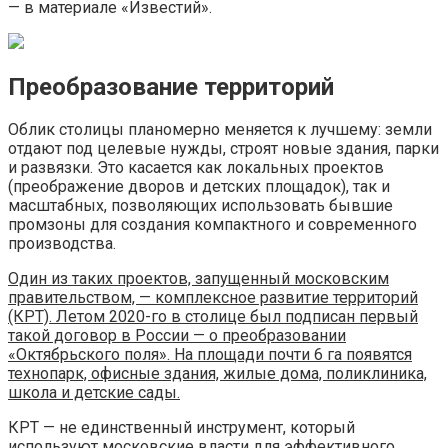
— в материале «Известий».
Преобразование территорий
Облик столицы планомерно меняется к лучшему: земли
отдают под целевые нужды, строят новые здания, парки
и развязки. Это касается как локальных проектов
(преображение дворов и детских площадок), так и
масштабных, позволяющих использовать бывшие
промзоны для создания компактного и современного
производства.
Один из таких проектов, запущенный московским
правительством, — комплексное развитие территорий
(КРТ). Летом 2020-го в столице был подписан первый
такой договор в России — о преобразовании
«Октябрьского поля». На площади почти 6 га появятся
технопарк, офисные здания, жилые дома, поликлиника,
школа и детские сады.
КРТ — не единственный инструмент, который
используют московские власти для эффективного