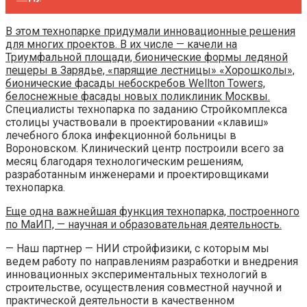
В этом технопарке придумали инновационные решения
для многих проектов. В их числе — качели на
Триумфальной площади, бионические формы ледяной
пещеры в Зарядье, «парящие лестницы» «Хорошколы»,
бионические фасады небоскребов Wellton Towers,
белоснежные фасады новых поликлиник Москвы.
Специалисты технопарка по заданию Стройкомплекса
столицы участвовали в проектировании «клавиш»
лечебного блока инфекционной больницы в
Вороновском. Клинический центр построили всего за
месяц благодаря технологическим решениям,
разработанным инженерами и проектировщиками
технопарка.
Еще одна важнейшая функция технопарка, построенного
по МаИП, — научная и образовательная деятельность.
— Наш партнер — НИИ стройфизики, с которым мы
ведем работу по направлениям разработки и внедрения
инновационных экспериментальных технологий в
строительстве, осуществления совместной научной и
практической деятельности в качественном