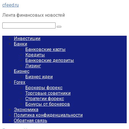
Перейти
cfeed.ru
к
Лента финансовых новостей
контенту
Поиск:
Инвестиции
Банки
Банковские карты
Кредиты
Банковские депозиты
Лизинг
Бизнес
Бизнес идеи
Forex
Брокеры форекс
Торговые советники
Стратегии форекс
Бонусы от брокеров
Экономика
Политика конфиденциальности
Обратная связь