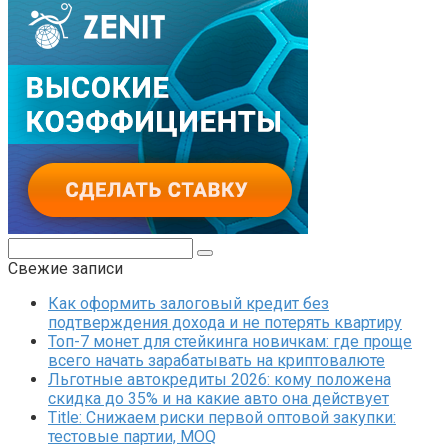
Поиск:
Свежие записи
Как оформить залоговый кредит без
подтверждения дохода и не потерять квартиру
Топ-7 монет для стейкинга новичкам: где проще
всего начать зарабатывать на криптовалюте
Льготные автокредиты 2026: кому положена
скидка до 35% и на какие авто она действует
Title: Снижаем риски первой оптовой закупки:
тестовые партии, MOQ