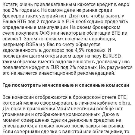
Кстати, очень привлекательным кажется кредит в евро
под 2% годовых. На самом деле на рынке среди
брокеров таких условий нет. Для того, чтобы занять у
Банка ВТБ под 2 годовых в EUR необходимо проделать
определенные манипуляции. На своем брокерском
счете покупаете ОФЗ или некоторые облигации ВТБ из
списка 1. Затем «с плечом» покупаете евробонды,
например ВЭБа и у Вас по счету образуется
задолженность в долларах под 4,5% годовых. И
последним шагом открываем шорт на пару EURUSD,
таким образом вместо задолженности в долларах у нас
появляется кредит в EUR под 2% годовых. Но, разумеется
это не является инвестиционной рекомендацией.
Где посмотреть начисленные и списанные комиссии
Все комиссии отображаются в брокерском отчете ВТБ,
который можно сформировать в личном кабинете olb.ru.
Да, пока в приложении Мои Инвестиции вообще нет
упоминаний и отображения комиссионных. Даже в
момент совершения сделки денежные средства не
списываются, а только ночью после закрытия рынка.
Если совершали сделки с валютой или облигациями, то