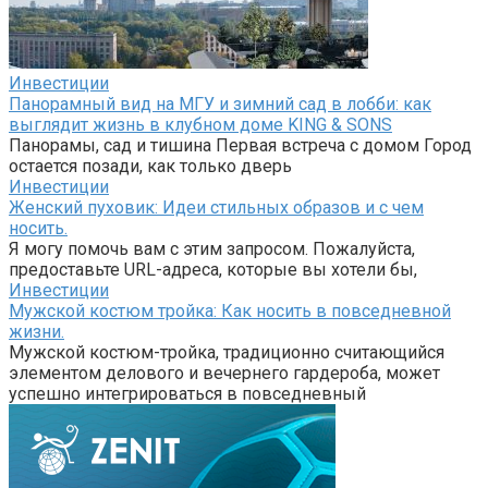
Инвестиции
Панорамный вид на МГУ и зимний сад в лобби: как
выглядит жизнь в клубном доме KING & SONS
Панорамы, сад и тишина Первая встреча с домом Город
остается позади, как только дверь
Инвестиции
Женский пуховик: Идеи стильных образов и с чем
носить.
Я могу помочь вам с этим запросом. Пожалуйста,
предоставьте URL-адреса, которые вы хотели бы,
Инвестиции
Мужской костюм тройка: Как носить в повседневной
жизни.
Мужской костюм-тройка, традиционно считающийся
элементом делового и вечернего гардероба, может
успешно интегрироваться в повседневный