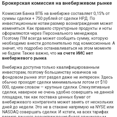
Брокерская комиссия на внебиржевом рынке
Комиссия Банка ВТБ на внебирже составляет 0,15% от
суммы сделки + 750 рублей от сделки НРД. По
инвестиционным нотам размер вознаграждения может
изменяться. Как правило структурные продукты и ноты
оформляются через Персонального менеджера.
Поэтому ПМ всегда может сообщить сумму, которую
необходимо внести дополнительно под комиссионные. А
значит, что подробно останавливаться на этом моменте
не будем. Также важно, что
на счете ИИС нет
внебиржевого рынка
.
Внебиржа доступна только квалифицированным
инвесторам, поэтому большинству новичков на
фондовом рынке этот раздел даже не интересен. Здесь
обычно проходят сделки минимальным лотом от $10
000, одним словом — крупные сделки. Спекулятивные
сделки, наверное не очень удобно совершать на данной
площадке, так как поставка ценных бумаг от
внебиржевого контрагента может занять от нескольких
дней до недели. Это не в стакане напрямую на NYSE или
NASDAQ совершать сделки. И кстати, на всех тарифах
размер данного вознаграждения будет одинаковым.