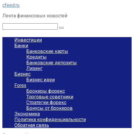
Перейти
cfeed.ru
к
Лента финансовых новостей
контенту
Поиск:
Инвестиции
Банки
Банковские карты
Кредиты
Банковские депозиты
Лизинг
Бизнес
Бизнес идеи
Forex
Брокеры форекс
Торговые советники
Стратегии форекс
Бонусы от брокеров
Экономика
Политика конфиденциальности
Обратная связь