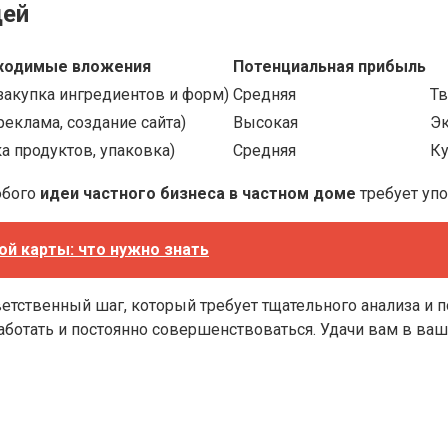
дей
ходимые вложения
Потенциальная прибыль
акупка ингредиентов и форм)
Средняя
Тв
еклама, создание сайта)
Высокая
Эк
а продуктов, упаковка)
Средняя
Ку
юбого
идеи частного бизнеса в частном доме
требует упо
й карты: что нужно знать
ветственный шаг, который требует тщательного анализа и по
работать и постоянно совершенствоваться. Удачи вам в ваш