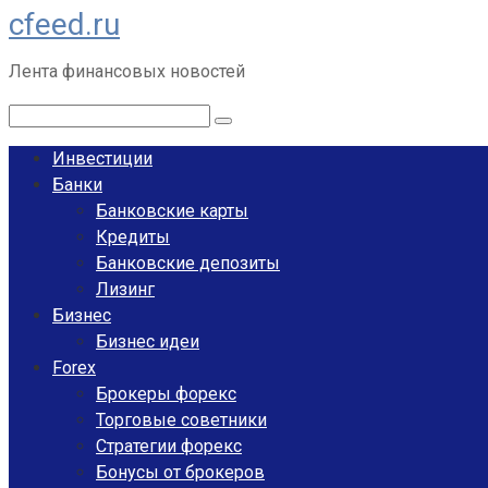
cfeed.ru
Перейти
к
Лента финансовых новостей
контенту
Поиск:
Инвестиции
Банки
Банковские карты
Кредиты
Банковские депозиты
Лизинг
Бизнес
Бизнес идеи
Forex
Брокеры форекс
Торговые советники
Стратегии форекс
Бонусы от брокеров