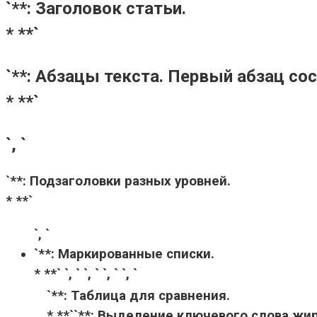
`**: Заголовок статьи.
* **`
`**: Абзацы текста. Первый абзац со
* **`
`, `
`**: Подзаголовки разных уровней.
* **`
`, `
`**: Маркированные списки.
* **` `, ` `, ` `, ` `, `
`**: Таблица для сравнения.
* **`
`**: Выделение ключевого слова ж