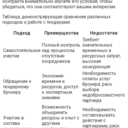
контракта внимательно изучите его условия, чтобы
убедиться, что они соответствуют вашим интересам.
Таблица, демонстрирующая сравнение различных
подходов к работе с тендерами:
Подход
Преимущества
Недостатки
Требует
Полный контроль
значительных
Самостоятельное
над процессом,
временных и
участие
отсутствие
ресурсных затрат,
посредников
высокая
конкуренция
Необходимость
Экономия
оплаты услуг
Обращение к
времени и
брокера, риск
тендерному
ресурсов, доступ
выбора
брокеру
к экспертным
недобросовестного
знаниям
партнера
Возможность
Необходимость
объединить
согласовывать
Участие в
ресурсы и опыт с
действия с
составе
другими
партнерами, риск