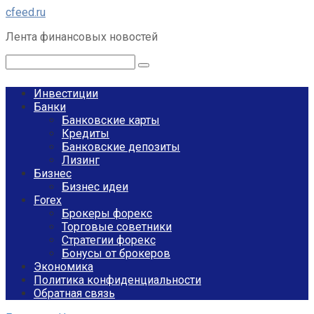
Перейти
cfeed.ru
к
Лента финансовых новостей
контенту
Поиск:
Инвестиции
Банки
Банковские карты
Кредиты
Банковские депозиты
Лизинг
Бизнес
Бизнес идеи
Forex
Брокеры форекс
Торговые советники
Стратегии форекс
Бонусы от брокеров
Экономика
Политика конфиденциальности
Обратная связь