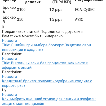
депозит
(EUR/USD)
Брокер
$100
1.2 pips
FCA, CySEC
A
Брокер
$50
1.5 pips
ASIC
B
0
Понравилась статья? Поделиться с друзьями:
Вам также может быть интересно
Новости
Title: Ошибки при выборе брокера: Защитите свои
инвестиции и средства
Description:
Новости
Title: Выгодный займ без процентов: как найти и
оформить онлайн
Description:
Новости
Кредитный брокер: получить одобрение кредита с
первого раза
Ну
Новости
Как выбрать внешний уголок для плитки и профиль:
защита, монтаж, дизайн