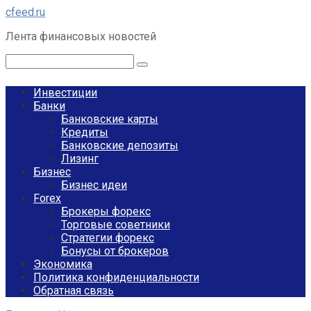
Перейти
cfeed.ru
к
Лента финансовых новостей
контенту
Поиск:
Инвестиции
Банки
Банковские карты
Кредиты
Банковские депозиты
Лизинг
Бизнес
Бизнес идеи
Forex
Брокеры форекс
Торговые советники
Стратегии форекс
Бонусы от брокеров
Экономика
Политика конфиденциальности
Обратная связь