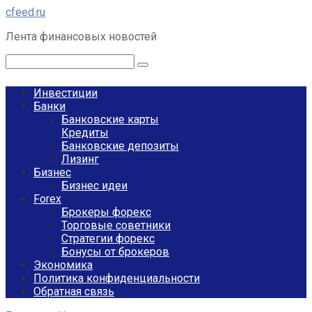
Перейти
cfeed.ru
к
Лента финансовых новостей
контенту
Поиск:
Инвестиции
Банки
Банковские карты
Кредиты
Банковские депозиты
Лизинг
Бизнес
Бизнес идеи
Forex
Брокеры форекс
Торговые советники
Стратегии форекс
Бонусы от брокеров
Экономика
Политика конфиденциальности
Обратная связь