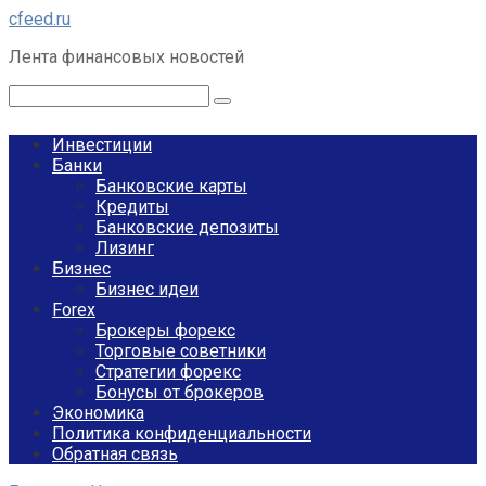
Перейти
cfeed.ru
к
Лента финансовых новостей
контенту
Поиск:
Инвестиции
Банки
Банковские карты
Кредиты
Банковские депозиты
Лизинг
Бизнес
Бизнес идеи
Forex
Брокеры форекс
Торговые советники
Стратегии форекс
Бонусы от брокеров
Экономика
Политика конфиденциальности
Обратная связь