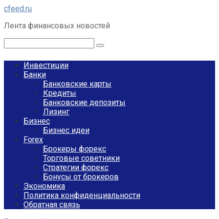
Перейти
cfeed.ru
к
Лента финансовых новостей
контенту
Поиск:
Инвестиции
Банки
Банковские карты
Кредиты
Банковские депозиты
Лизинг
Бизнес
Бизнес идеи
Forex
Брокеры форекс
Торговые советники
Стратегии форекс
Бонусы от брокеров
Экономика
Политика конфиденциальности
Обратная связь