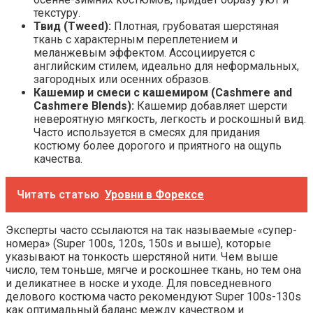
текстуру.
Твид (Tweed):
Плотная, грубоватая шерстяная
ткань с характерным переплетением и
меланжевым эффектом. Ассоциируется с
английским стилем, идеально для неформальных,
загородных или осенних образов.
Кашемир и смеси с кашемиром (Cashmere and
Cashmere Blends):
Кашемир добавляет шерсти
невероятную мягкость, легкость и роскошный вид.
Часто используется в смесях для придания
костюму более дорогого и приятного на ощупь
качества.
Читать статью
Уровни в Форексе
Эксперты часто ссылаются на так называемые «супер-
номера» (Super 100s, 120s, 150s и выше), которые
указывают на тонкость шерстяной нити. Чем выше
число, тем тоньше, мягче и роскошнее ткань, но тем она
и деликатнее в носке и уходе. Для повседневного
делового костюма часто рекомендуют Super 100s-130s
как оптимальный баланс между качеством и