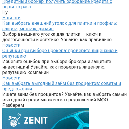
Кредитный брокер: получить одобрение кредита с
первого раза
Ну
Новости
Как выбрать внешний уголок для плитки и профиль:
защита, монтаж, дизайн
Выбор внешнего уголка для плитки — ключ к
долговечности и эстетике. Узнайте, как правильно
Новости
Ошибки при выборе брокера: проверьте лицензию и
репутацию
Избегите ошибок при выборе брокера и защитите
инвестиции! Узнайте, как проверить лицензию,
репутацию компании
Новости
Как выбрать выгодный займ без процентов: советы и
предложения
Ищете займ без процентов? Узнайте, как выбрать самый
выгодный среди множества предложений МФО.
Разберем