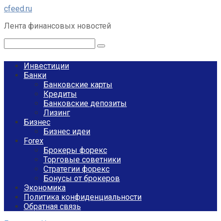
Перейти
cfeed.ru
к
Лента финансовых новостей
контенту
Поиск:
Инвестиции
Банки
Банковские карты
Кредиты
Банковские депозиты
Лизинг
Бизнес
Бизнес идеи
Forex
Брокеры форекс
Торговые советники
Стратегии форекс
Бонусы от брокеров
Экономика
Политика конфиденциальности
Обратная связь