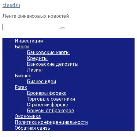
Перейти
cfeed.ru
к
Лента финансовых новостей
контенту
Поиск:
Инвестиции
Банки
Банковские карты
Кредиты
Банковские депозиты
Лизинг
Бизнес
Бизнес идеи
Forex
Брокеры форекс
Торговые советники
Стратегии форекс
Бонусы от брокеров
Экономика
Политика конфиденциальности
Обратная связь