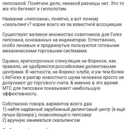
пипсовкой. Понятное дело, никакой разницы нет. Это то
же что бегемот и гиппопотам.
Название «пипсовка», понятно, а вот почему
«скальпинг»? корее всего из-за известной ассоциации.
Существует великое множество советников для Forex
пипсовки, основанных на индикаторах. Естественно,
особо ленивые и продвинутые пользуются готовыми
механическими торговыми системами.
Однако, краткосрочные спекуляции на Форексе, как
правило, не одобряются российскими дилинговыми
центрами. В частности, на Форекс-клубе, и уж тем более
LiteForex в разгар новостного шума человека просто не
допускают до торгового счёта. А именно в это время
МТС для пипсовки показывают наибольшую
эффективность.
Собственно говоря, вариантов всего два:
1)
найти надёжный зарубежный дилинговый центр (а ещё
лучше брокера ), позволяющего пипсовку
2)
вручную заниматься скальпингом