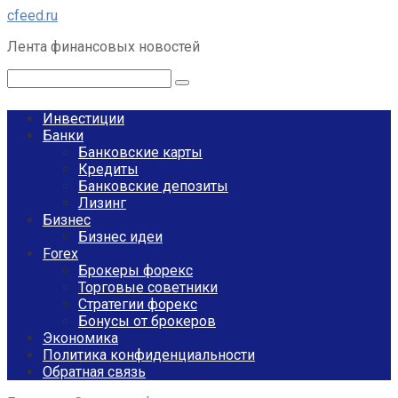
Перейти
cfeed.ru
к
Лента финансовых новостей
контенту
Поиск:
Инвестиции
Банки
Банковские карты
Кредиты
Банковские депозиты
Лизинг
Бизнес
Бизнес идеи
Forex
Брокеры форекс
Торговые советники
Стратегии форекс
Бонусы от брокеров
Экономика
Политика конфиденциальности
Обратная связь