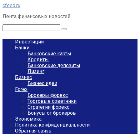
Перейти
cfeed.ru
к
Лента финансовых новостей
контенту
Поиск:
Инвестиции
Банки
Банковские карты
Кредиты
Банковские депозиты
Лизинг
Бизнес
Бизнес идеи
Forex
Брокеры форекс
Торговые советники
Стратегии форекс
Бонусы от брокеров
Экономика
Политика конфиденциальности
Обратная связь