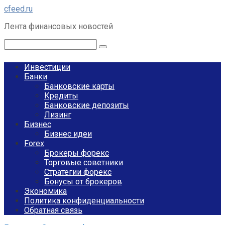
Перейти
cfeed.ru
к
Лента финансовых новостей
контенту
Поиск:
Инвестиции
Банки
Банковские карты
Кредиты
Банковские депозиты
Лизинг
Бизнес
Бизнес идеи
Forex
Брокеры форекс
Торговые советники
Стратегии форекс
Бонусы от брокеров
Экономика
Политика конфиденциальности
Обратная связь