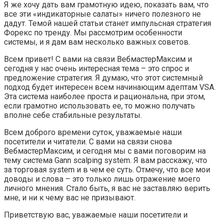
Я же хочу дать вам грамотную идею, показать вам, что
все эти «индикаторные салаты» ничего полезного не
дадут. Темой нашей статьи станет импульсная стратегия
Форекс по тренду. Мы рассмотрим особенности
системы, и я дам вам несколько важных советов.
Всем привет! С вами на связи ВебмастерМаксим и
сегодня у нас очень интересная тема – это спрос и
предложение стратегия. Я думаю, что этот системный
подход будет интересен всем начинающим адептам VSA.
Эта система наиболее проста и рациональна, при этом,
если грамотно использовать ее, то можно получать
вполне себе стабильные результаты.
Всем доброго времени суток, уважаемые наши
посетители и читатели. С вами на связи снова
ВебмастерМаксим, и сегодня мы с вами поговорим на
тему система Gann scalping system. Я вам расскажу, что
за торговая system и в чем ее суть. Отмечу, что все мои
доводы и слова – это только лишь отражение моего
личного мнения. Стало быть, я вас не заставляю верить
мне, и ни к чему вас не призывают.
Приветствую вас, уважаемые наши посетители и