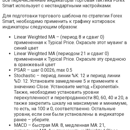
Все перечисленные индикаторы торговая тактика Forex
Smart использует с нестандартными настройками.
Для подготовки торгового шаблона по стратегии Forex
Smart, необходимо применить к графику котировок
индикаторы следующим образом:
Linear Weighted MА – (период 8 и сдвиг 0)
примененная к Typical Price. Окрасьте этот мувинг в
синий цвет
Linear Weighted МА (периодом 21 и сдвиг 0)
примененная к Typical Price. Окрасьте эту среднюю
в оранжевый цвет
PSAR – шаг 0.0026, max 0.5
Stochastic – период линии %K: 12 и период линии
%D: 12. Установите замедление 5 и примените к
значению Close. Установите метод «Exponential».
Также, необходимо установить уровни
перекупленност и перепроданности 80, 60, 40 и 20, а
также закрепить шкалу на максимуме и минимуме,
то есть, на 100 и 0, соответственно. Остальные
уровни, если они были установлены в индикаторе
ранее – уберите.
MACD – быстрая MA: 8, медленная MA: 21,