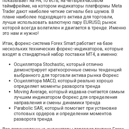
показывает на H4, то есть, на четырехчасовом
таймфрейме, на котором индикаторы платформы Meta
Trader дают наиболее четкие сигналы без шумов. В
плане наиболее подходящего актива для торговли,
лучше использовать валютную пару EURUSD, рынок
которой всегда волатилен и двигается в тренде. Именно
это нам и нужно!
Итак, форекс-система Forex Smart работает на базе
нескольких технических форекс-индикаторов, которые
входят в стандартный набор поставки МТ4, а именно:
Осциллятора Stochastic, который отлично
демонстрирует краткосрочные смены тенденций
выбранного для торговли актива рынка Форекс
Осциллятора MACD, который реально хорошо
определяет моменты разворота тренда
Moving Average, который издавна считается самым
лучшим индикатором Форекс для определения
направления и смены динамики тренда
Parabolic SAR, который помогает при установке
стоповых ордеров и определении моментов
разворота тренда.