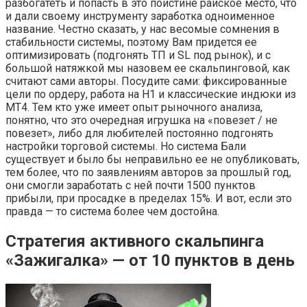
разбогатеть и попасть в это поистине райское место, что
и дали своему инструменту заработка одноименное
название. Честно сказать, у нас весомые сомнения в
стабильности системы, поэтому Вам придется ее
оптимизировать (подгонять ТП и SL под рынок), и с
большой натяжкой мы назовем ее скальпинговой, как
считают сами авторы. Посудите сами: фиксированные
цели по ордеру, работа на Н1 и классические индюки из
МТ4. Тем кто уже имеет опыт рыночного анализа,
понятно, что это очередная игрушка на «повезет / не
повезет», либо для любителей постоянно подгонять
настройки торговой системы. Но система Бали
существует и было бы неправильно ее не опубликовать,
тем более, что по заявлениям авторов за прошлый год,
они смогли заработать с ней почти 1500 пунктов
прибыли, при просадке в пределах 15%. И вот, если это
правда — то система более чем достойна.
Стратегия активного скальпинга
«Зажигалка» — от 10 пунктов в день