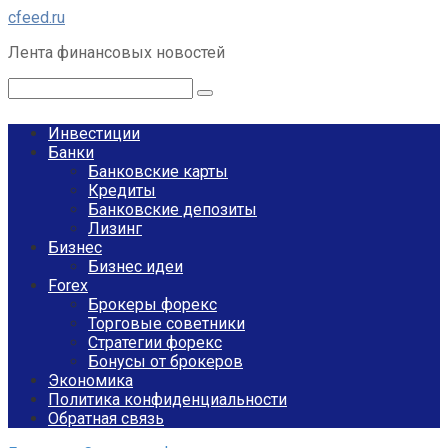
Перейти
cfeed.ru
к
Лента финансовых новостей
контенту
Поиск:
Инвестиции
Банки
Банковские карты
Кредиты
Банковские депозиты
Лизинг
Бизнес
Бизнес идеи
Forex
Брокеры форекс
Торговые советники
Стратегии форекс
Бонусы от брокеров
Экономика
Политика конфиденциальности
Обратная связь