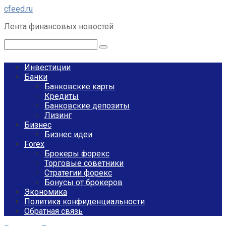
Перейти
cfeed.ru
к
Лента финансовых новостей
контенту
Поиск:
Инвестиции
Банки
Банковские карты
Кредиты
Банковские депозиты
Лизинг
Бизнес
Бизнес идеи
Forex
Брокеры форекс
Торговые советники
Стратегии форекс
Бонусы от брокеров
Экономика
Политика конфиденциальности
Обратная связь