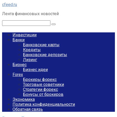
Перейти
cfeed.ru
к
Лента финансовых новостей
контенту
Поиск:
Инвестиции
Банки
Банковские карты
Кредиты
Банковские депозиты
Лизинг
Бизнес
Бизнес идеи
Forex
Брокеры форекс
Торговые советники
Стратегии форекс
Бонусы от брокеров
Экономика
Политика конфиденциальности
Обратная связь