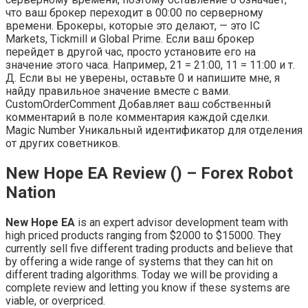
что ваш брокер переходит в 00:00 по серверному
времени. Брокеры, которые это делают, — это IC
Markets, Tickmill и Global Prime. Если ваш брокер
перейдет в другой час, просто установите его на
значение этого часа. Например, 21 = 21:00, 11 = 11:00 и т.
Д. Если вы не уверены, оставьте 0 и напишите мне, я
найду правильное значение вместе с вами.
CustomOrderComment Добавляет ваш собственный
комментарий в поле комментария каждой сделки.
Magic Number Уникальный идентификатор для отделения
от других советников.
New Hope EA Review () – Forex Robot
Nation
New Hope EA
is an expert advisor development team with
high priced products ranging from $2000 to $15000. They
currently sell five different trading products and believe that
by offering a wide range of systems that they can hit on
different trading algorithms. Today we will be providing a
complete review and letting you know if these systems are
viable, or overpriced.