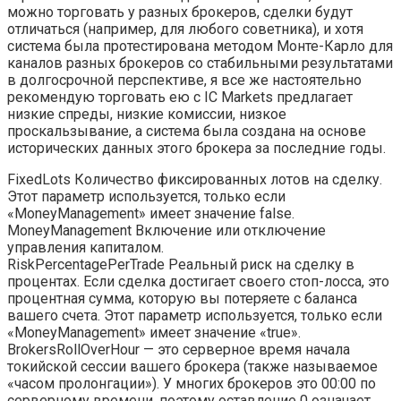
можно торговать у разных брокеров, сделки будут
отличаться (например, для любого советника), и хотя
система была протестирована методом Монте-Карло для
каналов разных брокеров со стабильными результатами
в долгосрочной перспективе, я все же настоятельно
рекомендую торговать ею с IC Markets предлагает
низкие спреды, низкие комиссии, низкое
проскальзывание, а система была создана на основе
исторических данных этого брокера за последние годы.
FixedLots Количество фиксированных лотов на сделку.
Этот параметр используется, только если
«MoneyManagement» имеет значение false.
MoneyManagement Включение или отключение
управления капиталом.
RiskPercentagePerTrade Реальный риск на сделку в
процентах. Если сделка достигает своего стоп-лосса, это
процентная сумма, которую вы потеряете с баланса
вашего счета. Этот параметр используется, только если
«MoneyManagement» имеет значение «true».
BrokersRollOverHour — это серверное время начала
токийской сессии вашего брокера (также называемое
«часом пролонгации»). У многих брокеров это 00:00 по
серверному времени, поэтому оставление 0 означает,