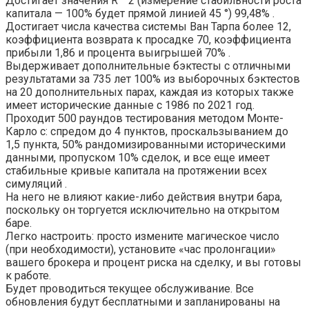
Достигает значения R ^ 2 (измерение стабильности роста
капитала — 100% будет прямой линией 45 °) 99,48% .
Достигает числа качества системы Ван Тарпа более 12,
коэффициента возврата к просадке 70, коэффициента
прибыли 1,86 и процента выигрышей 70% .
Выдерживает дополнительные бэктесты с отличными
результатами за 735 лет 100% из выборочных бэктестов
на 20 дополнительных парах, каждая из которых также
имеет исторические данные с 1986 по 2021 год.
Проходит 500 раундов тестирования методом Монте-
Карло с: спредом до 4 пунктов, проскальзыванием до
1,5 пункта, 50% рандомизированными историческими
данными, пропуском 10% сделок, и все еще имеет
стабильные кривые капитала на протяжении всех
симуляций .
На него не влияют какие-либо действия внутри бара,
поскольку он торгуется исключительно на открытом
баре.
Легко настроить: просто измените магическое число
(при необходимости), установите «час пролонгации»
вашего брокера и процент риска на сделку, и вы готовы
к работе.
Будет проводиться текущее обслуживание. Все
обновления будут бесплатными и запланированы на