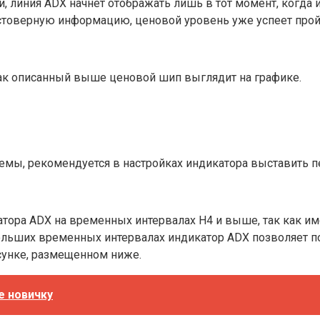
 линия ADX начнет отображать лишь в тот момент, когда 
остоверную информацию, ценовой уровень уже успеет пройт
как описанный выше ценовой шип выглядит на графике.
емы, рекомендуется в настройках индикатора выставить 
ора ADX на временных интервалах H4 и выше, так как им
больших временных интервалах индикатор ADX позволяет 
исунке, размещенном ниже.
е новичку