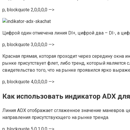
p, blockquote 2,0,0,0,0 —>
Цифрой один отмечена линия DI+, цифрой два – DI-, а циф
p, blockquote 3,0,0,0,0 —>
Красная прямая, которая проходит через середину окна инд
рынке присутствует флет, либо тренд, который является 
свидетельство того, что на рынке проявился ярко выраж
p, blockquote 4,0,0,0,0 —>
Как использовать индикатор ADX дл
Линия ADX отображает сглаженное значение маневров цен
направления присутствующего на рынке тренда.
p, blockquote 5,0,1,0,0 —>