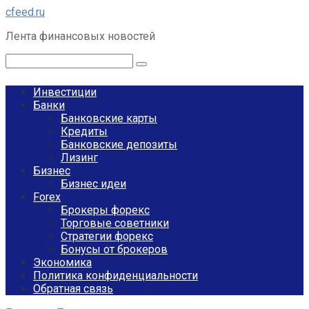
Перейти
cfeed.ru
к
Лента финансовых новостей
контенту
Поиск:
Инвестиции
Банки
Банковские карты
Кредиты
Банковские депозиты
Лизинг
Бизнес
Бизнес идеи
Forex
Брокеры форекс
Торговые советники
Стратегии форекс
Бонусы от брокеров
Экономика
Политика конфиденциальности
Обратная связь