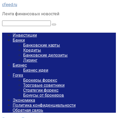
Перейти
cfeed.ru
к
Лента финансовых новостей
контенту
Поиск:
Инвестиции
Банки
Банковские карты
Кредиты
Банковские депозиты
Лизинг
Бизнес
Бизнес идеи
Forex
Брокеры форекс
Торговые советники
Стратегии форекс
Бонусы от брокеров
Экономика
Политика конфиденциальности
Обратная связь