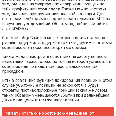
уведомления на смартфон при закрытии позиций по
тейк-профиту или
стоп лоссу
. Также можно настроить
уведомления при появлении опасной просадки. Для
этого вам необходимо настроить ваш терминал МТ4 на
получение уведомлений. Об этом подробнее читайте в
этой
статье »»
Советник ArgoGuardian может отслеживать отдельно
ручные ордера или ордера, открытые другим торговым
советником, а также все открытые ордера.
Также можно настроить советника на работу по всем
валютным парам, только по той, на которой установлен
советник или по валютной паре с максимальной
просадкой.
Есть в советнике функция локирования позиций. В этом
случае убыточные позиции не закроются, а будут
открыты противоположные позиции таким же лотом,
таким образом уменьшаются убытки при дальнейшем
движении цены в том же направлении.
Читать статью
Робот; Риск-менеджер; от