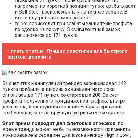
тейками в 71 пункт. После срабатывания ТР,
например, по короткой позиции тут же срабатывает
и Sell Stop , расположенный на том же уровне. В
итоге внутренний замок остается;
то же происходит при срабатывании тейк-профита
по сделке на покупку. Эквивалентный замок
расширяется до 171 пункта.
Читать статью
Лучшие советники для быстрого
разгона депозита
За счет этих манипуляций трейдер зафиксировал 142
пункта прибыли, а ширина эквивалентного лока
снизилась до 171 пункта со стартовых 208. За счет
профита, полученного при движении графика внутри
диапазона, конструкция становится гарантированно
прибыльной, можно вручную закрывать все сделки.
Этот прием подходит для флетовых отрезков
, во
время тренда может не быть возможности применить
локирование в середине диапазона между High и Low .