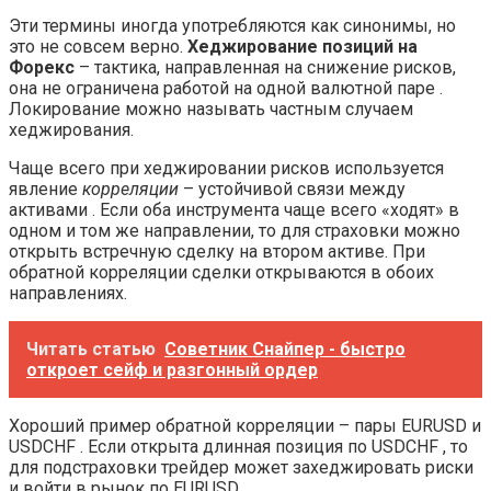
Эти термины иногда употребляются как синонимы, но
это не совсем верно.
Хеджирование позиций на
Форекс
– тактика, направленная на снижение рисков,
она не ограничена работой на одной валютной паре .
Локирование можно называть частным случаем
хеджирования.
Чаще всего при хеджировании рисков используется
явление
корреляции
– устойчивой связи между
активами . Если оба инструмента чаще всего «ходят» в
одном и том же направлении, то для страховки можно
открыть встречную сделку на втором активе. При
обратной корреляции сделки открываются в обоих
направлениях.
Читать статью
Советник Снайпер - быстро
откроет сейф и разгонный ордер
Хороший пример обратной корреляции – пары EURUSD и
USDCHF . Если открыта длинная позиция по USDCHF , то
для подстраховки трейдер может захеджировать риски
и войти в рынок по EURUSD .