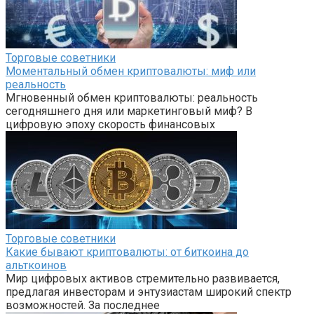
Торговые советники
Моментальный обмен криптовалюты: миф или
реальность
Мгновенный обмен криптовалюты: реальность
сегодняшнего дня или маркетинговый миф? В
цифровую эпоху скорость финансовых
Торговые советники
Какие бывают криптовалюты: от биткоина до
альткоинов
Мир цифровых активов стремительно развивается,
предлагая инвесторам и энтузиастам широкий спектр
возможностей. За последнее