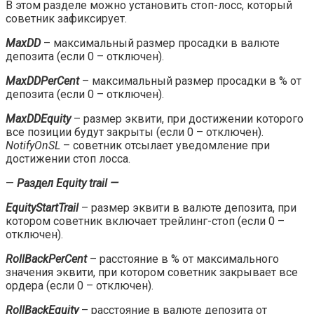
В этом разделе можно установить стоп-лосс, который
советник зафиксирует.
MaxDD
– максимальный размер просадки в валюте
депозита (если 0 – отключен).
MaxDDPerCent
– максимальный размер просадки в % от
депозита (если 0 – отключен).
MaxDDEquity
– размер эквити, при достижении которого
все позиции будут закрыты (если 0 – отключен).
NotifyOnSL
– советник отсылает уведомление при
достижении стоп лосса.
—
Раздел Equity trail —
EquityStartTrail
– размер эквити в валюте депозита, при
котором советник включает трейлинг-стоп (если 0 –
отключен).
RollBackPerCent
– расстояние в % от максимального
значения эквити, при котором советник закрывает все
ордера (если 0 – отключен).
RollBackEquity
– расстояние в валюте депозита от