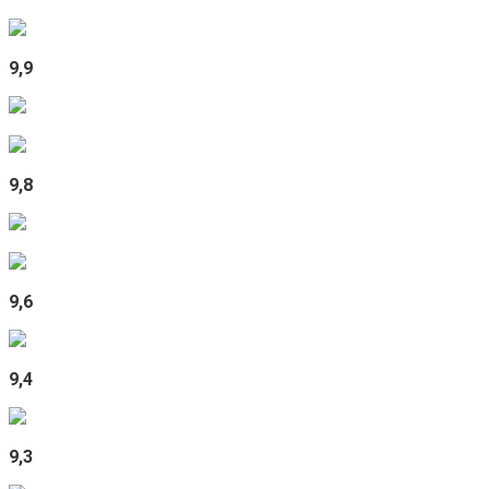
9,9
9,8
9,6
9,4
9,3