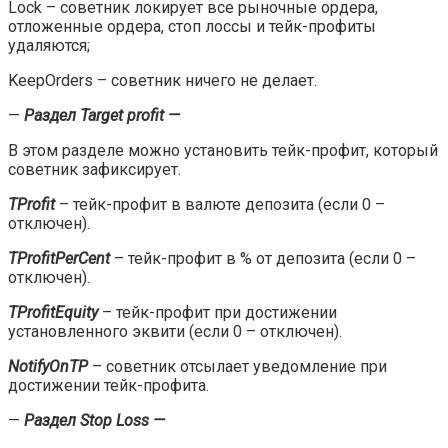
Lock – советник локирует все рыночные ордера,
отложенные ордера, стоп лоссы и тейк-профиты
удаляются;
KeepOrders – советник ничего не делает.
—
Раздел Target profit —
В этом разделе можно установить тейк-профит, который
советник зафиксирует.
TProfit
– тейк-профит в валюте депозита (если 0 –
отключен).
TProfitPerCent
– тейк-профит в % от депозита (если 0 –
отключен).
TProfitEquity
– тейк-профит при достижении
установленного эквити (если 0 – отключен).
NotifyOnTP
– советник отсылает уведомление при
достижении тейк-профита.
—
Раздел Stop Loss —