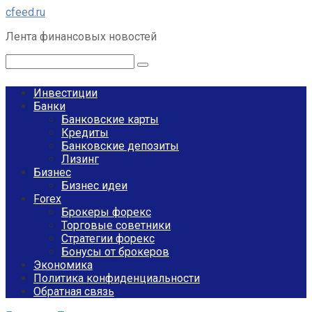
Перейти
cfeed.ru
к
Лента финансовых новостей
контенту
Поиск:
Инвестиции
Банки
Банковские карты
Кредиты
Банковские депозиты
Лизинг
Бизнес
Бизнес идеи
Forex
Брокеры форекс
Торговые советники
Стратегии форекс
Бонусы от брокеров
Экономика
Политика конфиденциальности
Обратная связь