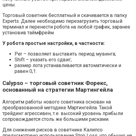
цены.
Торговый советник бесплатный и скачивается в папку
Experts. Далее необходимо перезагрузить торговый
терминал и перенести робота на любой график, заранее
установив таймфрейм.
У робота простые настройки, в частности:
Per – позволяет выставить период мувинга;
Shift – указать его сдвиг;
размер лота устанавливается автоматически и
равен 0,1.
Calypso – торговый советник Форекс,
основанный на стратегии Мартингейла
Алгоритм работы нового советника основан на
преобразованной методике Мартингейла. Такой
трейдинг агрессивен, т.е. высокий уровень прибыли
сопровождается столь же большими рисками.
Для снижения рисков в советнике Калипсо
предусмотрено использование Stop Loss, что обычно не