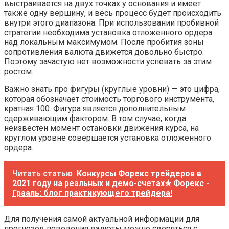
выстраивается на двух точках у основания и имеет
также одну вершину, и весь процесс будет происходить
внутри этого диапазона. При использовании пробивной
стратегии необходима установка отложенного ордера
над локальным максимумом. После пробития зоны
сопротивления валюта движется довольно быстро.
Поэтому зачастую нет возможности успевать за этим
ростом.
Важно знать про фигуры (круглые уровни) — это цифра,
которая обозначает стоимость торгового инструмента,
кратная 100. Фигура является дополнительным
сдерживающим фактором. В том случае, когда
неизвестен момент остановки движения курса, на
круглом уровне совершается установка отложенного
ордера.
Читать статью
Конкурсы Форекс трейдеров в
2021 году на реальных и демо-счетах✯ Форекс -
Грааль: блог практикующего трейдера!
Для получения самой актуальной информации для
прогнозов поведения валюты можно сверяться с