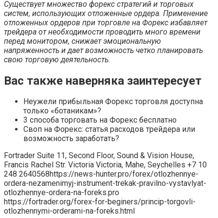
Существует множество форекс стратегий и торговых
систем, использующих отложенные ордера. Применение
отложенных ордеров при торговле на Форекс избавляет
трейдера от необходимости проводить много времени
перед монитором, снижает эмоциональную
напряженность и дает возможность четко планировать
свою торговую деятельность.
Вас также наверняка заинтересует
Неужели прибыльная Форекс торговля доступна
только «ботаникам»?
3 способа торговать на Форекс бесплатно
Своп на Форекс: статья расходов трейдера или
возможность заработать?
Fortrader Suite 11, Second Floor, Sound & Vision House,
Francis Rachel Str. Victoria Victoria, Mahe, Seychelles +7 10
248 2640568https://news-hunter.pro/forex/otlozhennye-
ordera-nezamenimyj-instrument-trekak-pravilno-vystavlyat-
otlozhennye-ordera-na-foreks.pro
https://fortrader.org/forex-for-beginers/princip-torgovli-
otlozhennymi-orderami-na-foreks.html