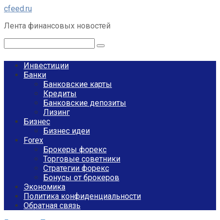
Перейти
cfeed.ru
к
Лента финансовых новостей
контенту
Поиск:
Инвестиции
Банки
Банковские карты
Кредиты
Банковские депозиты
Лизинг
Бизнес
Бизнес идеи
Forex
Брокеры форекс
Торговые советники
Стратегии форекс
Бонусы от брокеров
Экономика
Политика конфиденциальности
Обратная связь