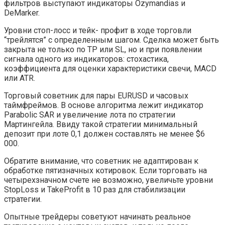
фильтров выступают индикаторы Ozymandias и
DeMarker.
Уровни стоп-лосс и тейк- профит в ходе торговли
“трейлятся” с определенным шагом. Сделка может быть
закрыта не только по TP или SL, но и при появлении
сигнала одного из индикаторов: стохастика,
коэффициента для оценки характеристики свечи, MACD
или ATR.
Торговый советник для пары EURUSD и часовых
таймфреймов. В основе алгоритма лежит индикатор
Parabolic SAR и увеличение лота по стратегии
Мартингейла. Ввиду такой стратегии минимальный
депозит при лоте 0,1 должен составлять не менее $6
000.
Обратите внимание, что советник не адаптирован к
обработке пятизначных котировок. Если торговать на
четырехзначном счете не возможно, увеличьте уровни
StopLoss и TakeProfit в 10 раз для стабилизации
стратегии.
Опытные трейдеры советуют начинать реальное