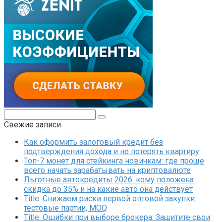
Поиск:
Свежие записи
Как оформить залоговый кредит без
подтверждения дохода и не потерять квартиру
Топ-7 монет для стейкинга новичкам: где проще
всего начать зарабатывать на криптовалюте
Льготные автокредиты 2026: кому положена
скидка до 35% и на какие авто она действует
Title: Снижаем риски первой оптовой закупки:
тестовые партии, MOQ
Title: Ошибки при выборе брокера: Защитите свои