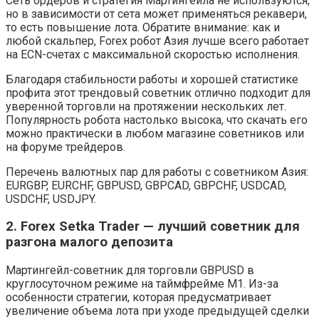
Сеть ордеров и стратегия Мартингейла не используются,
но в зависимости от сета может применяться рекавери,
то есть повышение лота. Обратите внимание: как и
любой скальпер, Forex робот Азия лучше всего работает
на ECN-счетах с максимальной скоростью исполнения.
Благодаря стабильности работы и хорошей статистике
профита этот трендовый советник отлично подходит для
уверенной торговли на протяжении нескольких лет.
Популярность робота настолько высока, что скачать его
можно практически в любом магазине советников или
на форуме трейдеров.
Перечень валютных пар для работы с советником Азия:
EURGBP, EURCHF, GBPUSD, GBPCAD, GBPCHF, USDCAD,
USDCHF, USDJPY.
2. Forex Setka Trader — лучший советник для
разгона малого депозита
Мартингейл-советник для торговли GBPUSD в
круглосуточном режиме на таймфрейме М1. Из-за
особенности стратегии, которая предусматривает
увеличение объема лота при уходе предыдущей сделки