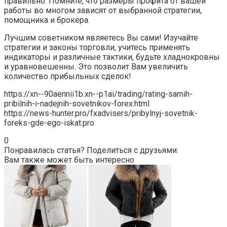
правильно. Помните, что размеры профита от вашей
работы во многом зависят от выбранной стратегии,
помощника и брокера.
Лучшим советником являетесь Вы сами! Изучайте
стратегии и законы торговли, учитесь применять
индикаторы и различные тактики, будьте хладнокровны
и уравновешенны. Это позволит Вам увеличить
количество прибыльных сделок!
https://xn--90aennii1b.xn--p1ai/trading/rating-samih-
pribilnih-i-nadejnih-sovetnikov-forex.html
https://news-hunter.pro/fxadvisers/pribylnyj-sovetnik-
foreks-gde-ego-iskat.pro
0
Понравилась статья? Поделиться с друзьями:
Вам также может быть интересно