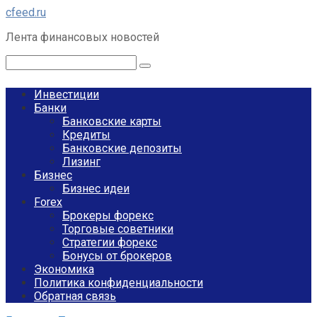
Перейти
cfeed.ru
к
Лента финансовых новостей
контенту
Поиск:
Инвестиции
Банки
Банковские карты
Кредиты
Банковские депозиты
Лизинг
Бизнес
Бизнес идеи
Forex
Брокеры форекс
Торговые советники
Стратегии форекс
Бонусы от брокеров
Экономика
Политика конфиденциальности
Обратная связь