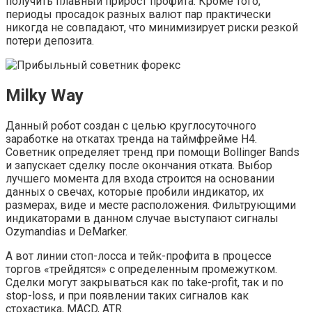
получить плавный прирост профита. Кроме того,
периоды просадок разных валют пар практически
никогда не совпадают, что минимизирует риски резкой
потери депозита.
Milky Way
Данный робот создан с целью круглосуточного
заработке на откатах тренда на таймфрейме Н4.
Советник определяет тренд при помощи Bollinger Bands
и запускает сделку после окончания отката. Выбор
лучшего момента для входа строится на основании
данных о свечах, которые пробили индикатор, их
размерах, виде и месте расположения. Фильтрующими
индикаторами в данном случае выступают сигналы
Ozymandias и DeMarker.
А вот линии стоп-лосса и тейк-профита в процессе
торгов «трейдятся» с определенным промежутком.
Сделки могут закрываться как по take-profit, так и по
stop-loss, и при появлении таких сигналов как
стохастика, MACD, ATR.