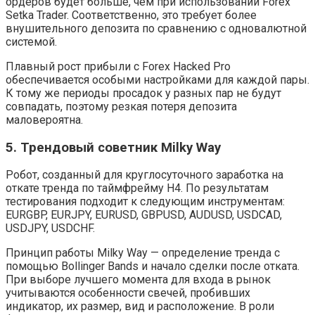
ордеров будет больше, чем при использовании Forex
Setka Trader. Соответственно, это требует более
внушительного депозита по сравнению с одновалютной
системой.
Плавный рост прибыли с Forex Hacked Pro
обеспечивается особыми настройками для каждой пары.
К тому же периоды просадок у разных пар не будут
совпадать, поэтому резкая потеря депозита
маловероятна.
5. Трендовый советник Milky Way
Робот, созданный для круглосуточного заработка на
откате тренда по таймфрейму H4. По результатам
тестирования подходит к следующим инструментам:
EURGBP, EURJPY, EURUSD, GBPUSD, AUDUSD, USDCAD,
USDJPY, USDCHF.
Принцип работы Milky Way — определение тренда с
помощью Bollinger Bands и начало сделки после отката.
При выборе лучшего момента для входа в рынок
учитываются особенности свечей, пробивших
индикатор, их размер, вид и расположение. В роли