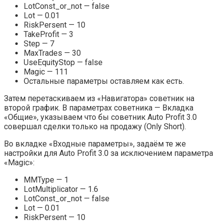
LotConst_or_not — false
Lot — 0.01
RiskPersent — 10
TakeProfit — 3
Step — 7
MaxTrades — 30
UseEquityStop — false
Magic — 111
Остальные параметры оставляем как есть.
Затем перетаскиваем из «Навигатора» советник на
второй график. В параметрах советника — Вкладка
«Общие», указываем что бы советник Auto Profit 3.0
совершал сделки только на продажу (Only Short).
Во вкладке «Входные параметры», задаём те же
настройки для Auto Profit 3.0 за исключением параметра
«Magic»:
MMType — 1
LotMultiplicator — 1.6
LotConst_or_not — false
Lot — 0.01
RiskPersent — 10