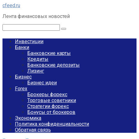
Перейти
cfeed.ru
к
Лента финансовых новостей
контенту
Поиск:
Инвестиции
Банки
Банковские карты
Кредиты
Банковские депозиты
Лизинг
Бизнес
Бизнес идеи
Forex
Брокеры форекс
Торговые советники
Стратегии форекс
Бонусы от брокеров
Экономика
Политика конфиденциальности
Обратная связь