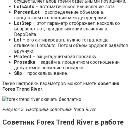
осуществляет вход тремя отдельными позициями.
LotsAuto
– автоматическое вычисление лота.
PercentLot
– распределение объемов в
процентном отношении между ордерами.
LotStep
– этот параметр отображает, насколько
возрастет лот, при достижении значения в
DepoDelta.
Lot
– его активировать нужно тогда, когда
отключен LotsAuto. Потом объем ордеров задаётся
вручную.
Protect
– защита, учитывая просадку.
Prosadka
– задаём в процентном соотношении
допустимое значение просадки.
Slip
– проскальзывание.
Такие настройки параметров может иметь
советник
Forex
Trend
River
:
Рисунок 3. Настройка советника Trend River.
Советник Forex Trend River в работе