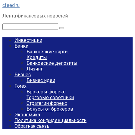
Перейти
cfeed.ru
к
Лента финансовых новостей
контенту
Поиск:
Инвестиции
Банки
Банковские карты
Кредиты
Банковские депозиты
Лизинг
Бизнес
Бизнес идеи
Forex
Брокеры форекс
Торговые советники
Стратегии форекс
Бонусы от брокеров
Экономика
Политика конфиденциальности
Обратная связь