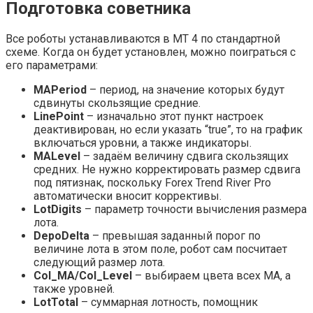
Подготовка советника
Все роботы устанавливаются в МТ 4 по стандартной
схеме. Когда он будет установлен, можно поиграться с
его параметрами:
MAPeriod
– период, на значение которых будут
сдвинуты скользящие средние.
LinePoint
– изначально этот пункт настроек
деактивирован, но если указать “true”, то на график
включаться уровни, а также индикаторы.
MALevel
– задаём величину сдвига скользящих
средних. Не нужно корректировать размер сдвига
под пятизнак, поскольку Forex Trend River Pro
автоматически вносит коррективы.
LotDigits
– параметр точности вычисления размера
лота.
DepoDelta
– превышая заданный порог по
величине лота в этом поле, робот сам посчитает
следующий размер лота.
Col_MA/Col_Level
– выбираем цвета всех МА, а
также уровней.
LotTotal
– суммарная лотность, помощник