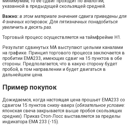
минимумам, то её сдвиг проходит по аналогии,
указанной в предыдущей скользящей средней.
Важно:
в этом материале значения сдвига приведены для
4-значных котировок. Для пятизначных понадобиться
увеличить в десять раз.
Торговый процесс осуществляется на таймфрейме Н1.
Результат сдвинутых МА выступают целыми каналами
на графике. Принцип торгового процесса заключается в
пробитии ЕМА233, имеющих сдвиг на 15 пунктов в обе
стороны. Предполагается, что в какую сторону будет
пробой, в том направлении и будет двигаться в
дальнейшем цена.
Пример покупок
Дожидаемся, когда настоящая цена прошьет ЕМА233 со
сдвигом 15 пунктов снизу-вверх (
обязательное условие:
японская свеча закрывается выше пробоя скользящих
средних). Приказ Стоп-Лосс выставляется за пределы
индикатора EMA 233 (-15).