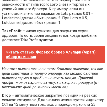
зависимости от типа торгового счета и торговых
условий вашего брокера. К примеру, если вы
установили значение параметра Lots равное 0.01 –
Lotdecimal должен быть равен 2. При Lots = 0.5,
Lotdecimal должен быть равен 1.
TakeProfit
– число пунктов для закрытия серии
ордеров. То есть, серия закрывается, когда прибыль
достигает TakeProfit пунктов.
Читать статью
Форекс брокер Альпари (Alpari):
обзор кампании
Не стоит выставлять слишком большое значение, так как
цель советника, в первую очередь, как можно быстрее
вывести серию в прибыль и начать новую. Далекий
профит может надолго затянуть выход из просадки (от
нескольких дней до многих месяцев).
Drop
– автоматическое закрытие позиций на резких
скачках котировок. Для анализа используется индикатор
CCI на 15 минутном графике, с периодом расчета 55