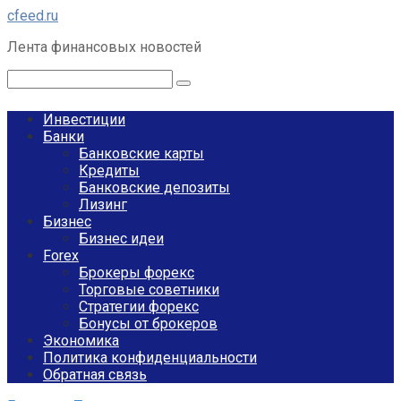
Перейти
cfeed.ru
к
Лента финансовых новостей
контенту
Поиск:
Инвестиции
Банки
Банковские карты
Кредиты
Банковские депозиты
Лизинг
Бизнес
Бизнес идеи
Forex
Брокеры форекс
Торговые советники
Стратегии форекс
Бонусы от брокеров
Экономика
Политика конфиденциальности
Обратная связь