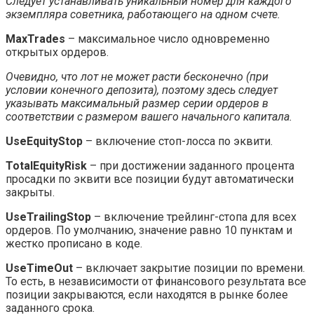
Следует устанавливать уникальный номер для каждого
экземпляра советника, работающего на одном счете.
MaxTrades
– максимальное число одновременно
открытых ордеров.
Очевидно, что лот не может расти бесконечно (при
условии конечного депозита), поэтому здесь следует
указывать максимальный размер серии ордеров в
соответствии с размером вашего начального капитала.
UseEquityStop
– включение стоп-лосса по эквити.
TotalEquityRisk
– при достижении заданного процента
просадки по эквити все позиции будут автоматически
закрыты.
UseTrailingStop
– включение трейлинг-стопа для всех
ордеров. По умолчанию, значение равно 10 пунктам и
жестко прописано в коде.
UseTimeOut
– включает закрытие позиции по времени.
То есть, в независимости от финансового результата все
позиции закрываются, если находятся в рынке более
заданного срока.