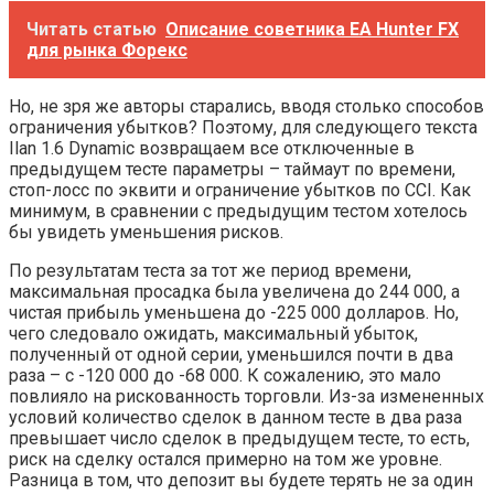
Читать статью
Описание советника EA Hunter FX
для рынка Форекс
Но, не зря же авторы старались, вводя столько способов
ограничения убытков? Поэтому, для следующего текста
Ilan 1.6 Dynamic возвращаем все отключенные в
предыдущем тесте параметры – таймаут по времени,
стоп-лосс по эквити и ограничение убытков по CCI. Как
минимум, в сравнении с предыдущим тестом хотелось
бы увидеть уменьшения рисков.
По результатам теста за тот же период времени,
максимальная просадка была увеличена до 244 000, а
чистая прибыль уменьшена до -225 000 долларов. Но,
чего следовало ожидать, максимальный убыток,
полученный от одной серии, уменьшился почти в два
раза – с -120 000 до -68 000. К сожалению, это мало
повлияло на рискованность торговли. Из-за измененных
условий количество сделок в данном тесте в два раза
превышает число сделок в предыдущем тесте, то есть,
риск на сделку остался примерно на том же уровне.
Разница в том, что депозит вы будете терять не за один