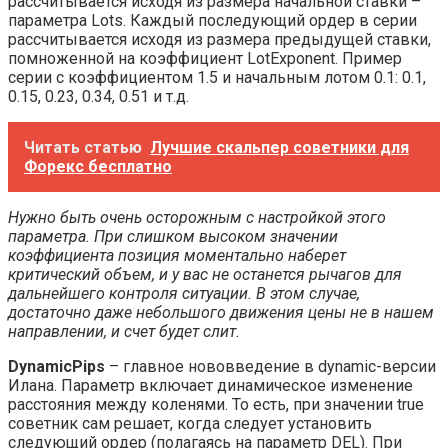
рассчитывается исходя из размера начальной ставки –
параметра Lots. Каждый последующий ордер в серии
рассчитывается исходя из размера предыдущей ставки,
помноженной на коэффициент LotExponent. Пример
серии с коэффициентом 1.5 и начальным лотом 0.1: 0.1,
0.15, 0.23, 0.34, 0.51 и т.д.
Читать статью
Лучшие скальпер советники для
Форекс бесплатно
Нужно быть очень осторожным с настройкой этого
параметра. При слишком высоком значении
коэффициента позиция моментально наберет
критический объем, и у вас не останется рычагов для
дальнейшего контроля ситуации. В этом случае,
достаточно даже небольшого движения цены не в нашем
направлении, и счет будет слит.
DynamicPips
– главное нововведение в dynamic-версии
Илана. Параметр включает динамическое изменение
расстояния между коленями. То есть, при значении true
советник сам решает, когда следует установить
следующий ордер (полагаясь на параметр DEL). При