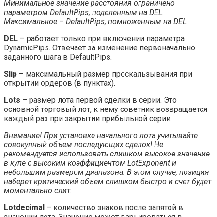
Минимальное значение расстояния ограничено
параметром DefaultPips, поделенным на DEL.
Максимальное – DefaultPips, помноженным на DEL.
DEL
– работает только при включении параметра
DynamicPips. Отвечает за изменение первоначально
заданного шага в DefaultPips.
Slip
– максимальный размер проскальзывания при
открытии ордеров (в пунктах).
Lots
– размер лота первой сделки в серии. Это
основной торговый лот, к нему советник возвращается
каждый раз при закрытии прибыльной серии.
Внимание! При установке начального лота учитывайте
совокупный объем последующих сделок! Не
рекомендуется использовать слишком высокое значение
в купе с высоким коэффициентом LotExponent и
небольшим размером диапазона. В этом случае, позиция
наберет критический объем слишком быстро и счет будет
моментально слит.
Lotdecimal
– количество знаков после запятой в
значении лота. Значение может варьироваться в