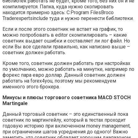
библиотек работать не будет, кроме того, без них он и не
компилируется. Папка, куда нужно скопировать
находится примерно здесь: C:Program FilesBroco
Traderexpertsinclude туда и нужно перенести библиотеки.
Если и после этого советник не встает на график, то
можно попробовать в editor скомпилировать – какие
советник выдает ошибки и составляет ли лог файл. Но
если Вы все сделали правильно, как написано выше –
советник должен работать.
Кроме того, советник должен работать при настройках
по умолчанию, можно работать на минутке, например по
форекс пара евро доллар. Данный советник должен
работать на forex4you, поэтому мы рекомендуем
именного этого брокера.
Минусы и плюсы торгового советника MACD STOCH
Martingale
Данный торговый советник – это единственный пока
советник по мартингейлу, который в тестах проходит
годовую историю при включенном money management,
при ограничении шагов усреднения до одного! Важно
заметить, что советник обладает хорошим диапазоном