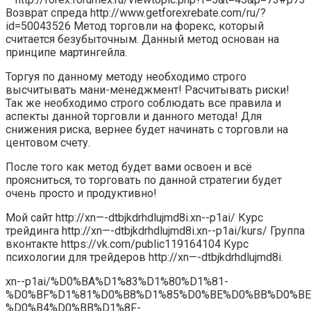
Возврат спреда http://www.getforexrebate.com/ru/?
id=50043526 Метод торговли на форекс, который
считается безубыточным. Данный метод основан на
принципе мартингейла.
Торгуя по данному методу необходимо строго
высчитывать мани-менеджмент! Расчитывать риски!
Так же необходимо строго соблюдать все правила и
аспекты данной торговли и данного метода! Для
снижения риска, вернее будет начинать с торговли на
центовом счету.
После того как метод будет вами освоен и всё
проясниться, то торговать по данной стратегии будет
очень просто и продуктивно!
Мой сайт http://xn—-dtbjkdrhdlujmd8i.xn--p1ai/ Курс
трейдинга http://xn—-dtbjkdrhdlujmd8i.xn--p1ai/kurs/ Группа
вконтакте https://vk.com/public119164104 Курс
психологии для трейдеров http://xn—-dtbjkdrhdlujmd8i.
xn--p1ai/%D0%BA%D1%83%D1%80%D1%81-
%D0%BF%D1%81%D0%B8%D1%85%D0%BE%D0%BB%D0%BE
%D0%B4%D0%BB%D1%8F-