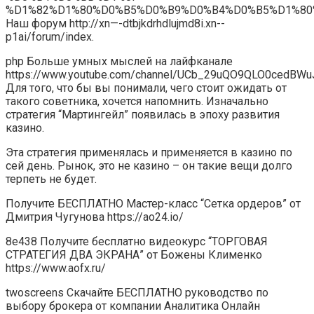
%D1%82%D1%80%D0%B5%D0%B9%D0%B4%D0%B5%D1%80
Наш форум http://xn—-dtbjkdrhdlujmd8i.xn--
p1ai/forum/index.
php Больше умных мыслей на лайфканале
https://www.youtube.com/channel/UCb_29uQO9QLO0cedBWu
Для того, что бы вы понимали, чего стоит ожидать от
такого советника, хочется напомнить. Изначально
стратегия “Мартингейл” появилась в эпоху развития
казино.
Эта стратегия применялась и применяется в казино по
сей день. Рынок, это не казино – он такие вещи долго
терпеть не будет.
Получите БЕСПЛАТНО Мастер-класс “Сетка ордеров” от
Дмитрия Чугунова https://ao24.io/
8e438 Получите бесплатно видеокурс “ТОРГОВАЯ
СТРАТЕГИЯ ДВА ЭКРАНА” от Божены Клименко
https://www.aofx.ru/
twoscreens Скачайте БЕСПЛАТНО руководство по
выбору брокера от компании Аналитика Онлайн