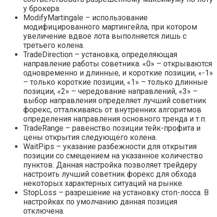
у брокера.
ModifyMartingale – использование
модифицированного мартингейла, при котором
увеличение вдвое лота выполняется лишь с
третьего колена.
TradeDirection – установка, определяющая
направление работы советника. «0» – открываются
одновременно и длинные, и короткие позиции, «-1»
– только короткие позиции, «1» – только длинные
позиции, «2» – чередование направлений, «3» –
выбор направления определяет лучший советник
форекс, отталкиваясь от внутренних алгоритмов
определения направления основного тренда и т.п.
TradeRange – равенство позиции тейк-профита и
цены открытия следующего колена.
WaitPips – указание разбежности для открытия
позиции со смещением на указанное количество
пунктов. Данная настройка позволяет трейдеру
настроить лучший советник форекс для обхода
некоторых характерных ситуаций на рынке.
StopLoss – разрешение на установку стоп-лосса. В
настройках по умолчанию данная позиция
отключена.