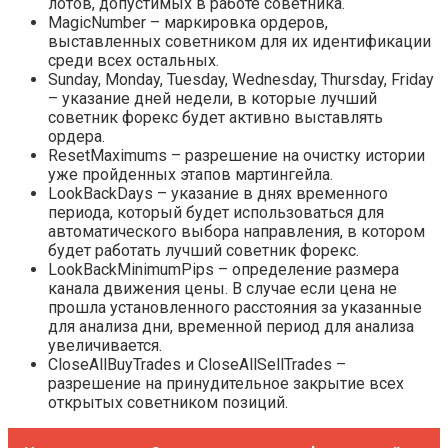
лотов, допустимых в работе советника.
MagicNumber – маркировка ордеров,
выставленных советником для их идентификации
среди всех остальных.
Sunday, Monday, Tuesday, Wednesday, Thursday, Friday
– указание дней недели, в которые лучший
советник форекс будет активно выставлять
ордера.
ResetMaximums – разрешение на очистку истории
уже пройденных этапов мартингейла.
LookBackDays – указание в днях временного
периода, который будет использоваться для
автоматического выбора направления, в котором
будет работать лучший советник форекс.
LookBackMinimumPips – определение размера
канала движения цены. В случае если цена не
прошла установленного расстояния за указанные
для анализа дни, временной период для анализа
увеличивается.
CloseAllBuyTrades и CloseAllSellTrades –
разрешение на принудительное закрытие всех
открытых советником позиций.