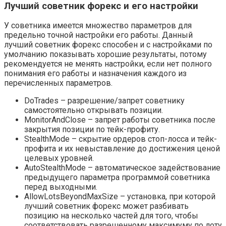
Лучший советник форекс и его настройки
У советника имеется множество параметров для
предельно точной настройки его работы. Данный
лучший советник форекс способен и с настройками по
умолчанию показывать хорошие результаты, потому
рекомендуется не менять настройки, если нет полного
понимания его работы и назначения каждого из
перечисленных параметров.
DoTrades – разрешение/запрет советнику
самостоятельно открывать позиции.
MonitorAndClose – запрет работы советника после
закрытия позиции по тейк-профиту.
StealthMode – скрытие ордеров стоп-лосса и тейк-
профита и их невыставление до достижения ценой
целевых уровней.
AutoStealthMode – автоматическое задействование
предыдущего параметра программой советника
перед выходными.
AllowLotsBeyondMaxSize – установка, при которой
лучший советник форекс может разбивать
позицию на несколько частей для того, чтобы
соответствовать разрешенному максимуму по лоту