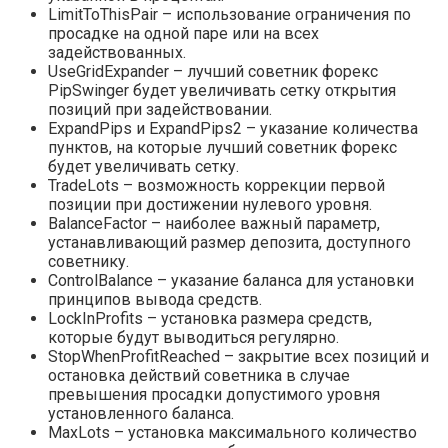
LimitToThisPair – использование ограничения по
просадке на одной паре или на всех
задействованных.
UseGridExpander – лучший советник форекс
PipSwinger будет увеличивать сетку открытия
позиций при задействовании.
ExpandPips и ExpandPips2 – указание количества
пунктов, на которые лучший советник форекс
будет увеличивать сетку.
TradeLots – возможность коррекции первой
позиции при достижении нулевого уровня.
BalanceFactor – наиболее важный параметр,
устанавливающий размер депозита, доступного
советнику.
ControlBalance – указание баланса для установки
принципов вывода средств.
LockInProfits – установка размера средств,
которые будут выводиться регулярно.
StopWhenProfitReached – закрытие всех позиций и
остановка действий советника в случае
превышения просадки допустимого уровня
установленного баланса.
MaxLots – установка максимального количество