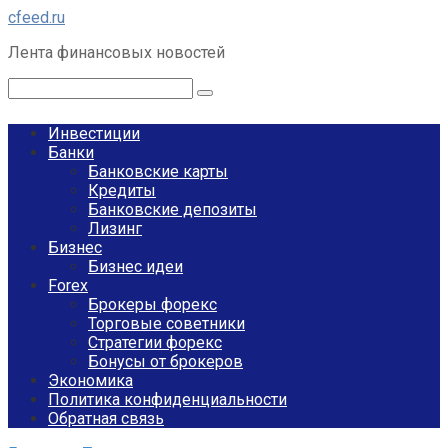
Перейти
cfeed.ru
к
Лента финансовых новостей
контенту
Поиск:
Инвестиции
Банки
Банковские карты
Кредиты
Банковские депозиты
Лизинг
Бизнес
Бизнес идеи
Forex
Брокеры форекс
Торговые советники
Стратегии форекс
Бонусы от брокеров
Экономика
Политика конфиденциальности
Обратная связь