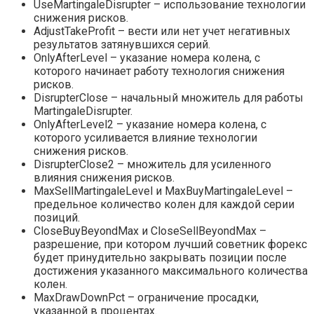
UseMartingaleDisrupter – использование технологии
снижения рисков.
AdjustTakeProfit – вести или нет учет негативных
результатов затянувшихся серий.
OnlyAfterLevel – указание номера колена, с
которого начинает работу технология снижения
рисков.
DisrupterClose – начальный множитель для работы
MartingaleDisrupter.
OnlyAfterLevel2 – указание номера колена, с
которого усиливается влияние технологии
снижения рисков.
DisrupterClose2 – множитель для усиленного
влияния снижения рисков.
MaxSellMartingaleLevel и MaxBuyMartingaleLevel –
предельное количество колен для каждой серии
позиций.
CloseBuyBeyondMax и CloseSellBeyondMax –
разрешение, при котором лучший советник форекс
будет принудительно закрывать позиции после
достижения указанного максимального количества
колен.
MaxDrawDownPct – ограничение просадки,
указанной в процентах.