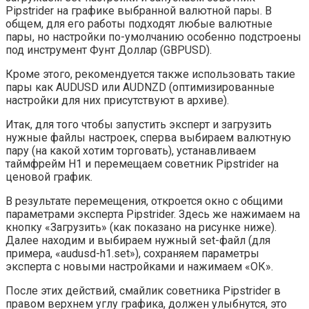
Pipstrider на графике выбранной валютной пары. В
общем, для его работы подходят любые валютные
пары, но настройки по-умолчанию особенно подстроены
под инструмент Фунт Доллар (GBPUSD).
Кроме этого, рекомендуется также использовать такие
пары как AUDUSD или AUDNZD (оптимизированные
настройки для них присутствуют в архиве).
Итак, для того чтобы запустить эксперт и загрузить
нужные файлы настроек, сперва выбираем валютную
пару (на какой хотим торговать), устанавливаем
таймфрейм H1 и перемещаем советник Pipstrider на
ценовой график.
В результате перемещения, откроется окно с общими
параметрами эксперта Pipstrider. Здесь же нажимаем на
кнопку «Загрузить» (как показано на рисунке ниже).
Далее находим и выбираем нужный set-файл (для
примера, «audusd-h1.set»), сохраняем параметры
эксперта с новыми настройками и нажимаем «ОК».
После этих действий, смайлик советника Pipstrider в
правом верхнем углу графика, должен улыбнутся, это