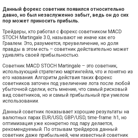
Данный форекс советник появился относительно
давно, но был незаслуженно забыт, ведь он до сих
пор может приносить прибыль.
Трейдеры, кто работал с форекс советником MACD
STOCH Martingale 3.0, называют не иначе как его
Граалем. Это, разумеется, преувеличение, но доля
правды в этом есть – советник действительно может
удивлять своей прибыльностью.
Советник MACD STOCH Martingale – это советник,
использующий стратегию мартингейла, что и понятно из
его названия. Алгоритм действия таких форекс
советников заточен под увеличение лота после любой
убыточной сделки, есть мнение, что самый рисковый
вид советников, но и самый прибыльный при умелом
использовании.
Данный советник показывает хорошие результаты на
валютных парах EUR/USD, GBP/USD, time-frame: h1, но
оптимизация уже конкретно под пару делается,
рекомендуемый. По отзывам трейдеров данный
советник даже прибыльней, чем известный советник