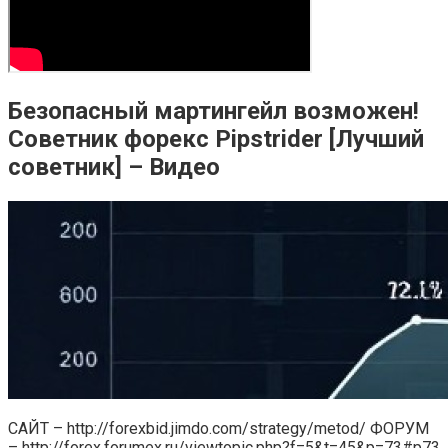
Безопасный мартингейл возможен!
Советник форекс Pipstrider [Лучший
советник] – Видео
САЙТ – http://forexbid.jimdo.com/strategy/metod/ ФОРУМ
– http://forex.forumex.ru/viewtopic.php?f=5&t=45&p=73#p73