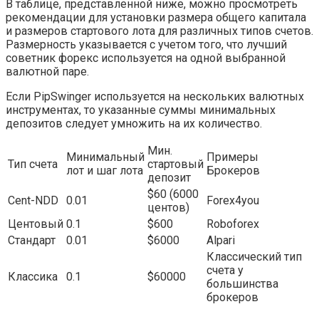
В таблице, представленной ниже, можно просмотреть
рекомендации для установки размера общего капитала
и размеров стартового лота для различных типов счетов.
Размерность указывается с учетом того, что лучший
советник форекс используется на одной выбранной
валютной паре.
Если PipSwinger используется на нескольких валютных
инструментах, то указанные суммы минимальных
депозитов следует умножить на их количество.
Мин.
Минимальный
Примеры
Тип счета
стартовый
лот и шаг лота
Брокеров
депозит
$60 (6000
Сent-NDD
0.01
Forex4you
центов)
Центовый
0.1
$600
Roboforex
Стандарт
0.01
$6000
Alpari
Классический тип
счета у
Классика
0.1
$60000
большинства
брокеров