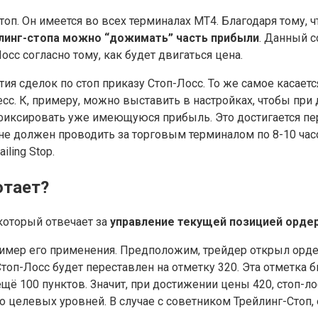
оп. Он имеется во всех терминалах МТ4. Благодаря тому, 
линг-стопа можно “дожимать” часть прибыли
. Данный с
осс согласно тому, как будет двигаться цена.
ия сделок по стоп приказу Стоп-Лосс. То же самое касает
с. К, примеру, можно выставить в настройках, чтобы при
иксировать уже имеющуюся прибыль. Это достигается пер
не должен проводить за торговым терминалом по 8-10 час
ling Stop.
отает?
который отвечает за
управление текущей позицией орде
ример его применения. Предположим, трейдер открыл ордер
Стоп-Лосс будет переставлен на отметку 320. Эта отметка 
 100 пунктов. Значит, при достижении цены 420, стоп-лосс
 целевых уровней. В случае с советником Трейлинг-Стоп, 