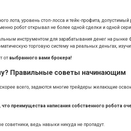
го лота, уровень стоп-лосса и тейк-профита, допустимый
менно робот открывал не более одной сделки и одной сери
альным инструментом для зарабатывания денег на рынке Ф
оматическую торговую систему на реальных деньгах, изучи
т от
выбранного вами брокера!
ому? Правильные советы начинающим
 скорее всего, задаются многие трейдеры желающие освои
ом, что преимущества написания собственного робота оч
е советники, ведь навыки никуда не пропадут.