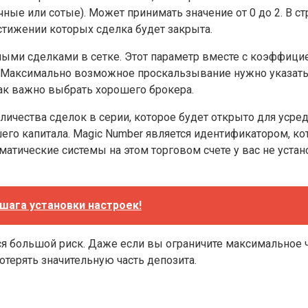
ные или сотые). Может принимать значение от 0 до 2. В ст
стижении которых сделка будет закрыта.
мыми сделками в сетке. Этот параметр вместе с коэффици
 Максимально возможное проскальзывание нужно указать в
так важно выбрать хорошего брокера.
ичества сделок в серии, которое будет открыто для усред
го капитала. Magic Number является идентификатором, кот
матические системы на этом торговом счете у вас не уста
 шага установки настроек!
ся большой риск. Даже если вы ограничите максимальное ч
отерять значительную часть депозита.