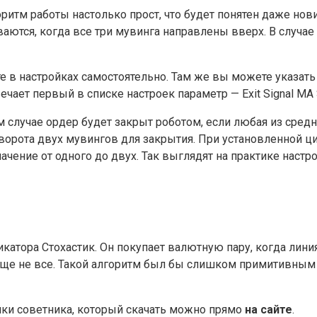
горитм работы настолько прост, что будет понятен даже нов
аются, когда все три мувинга направлены вверх. В случа
е в настройках самостоятельно. Там же вы можете указать 
ечает первый в списке настроек параметр — Exit Signal MA
м случае ордер будет закрыт роботом, если любая из сред
оворота двух мувингов для закрытия. При установленной ц
ачение от одного до двух. Так выглядят на практике настр
атора Стохастик. Он покупает валютную пару, когда линия
то еще не все. Такой алгоритм был бы слишком примитивны
ки советника, который скачать можно прямо
на сайте
.