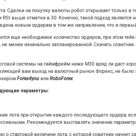
та. Сделки на покупку валюты робот открывает только в т
и RSI выше отметки в 30. Конечно, такой подход является
ведена новым ордерам в том же направлении, что и первы
ется еще необходимое количество ордеров, при этом тейк-
не менее изначально запланированной. Скачать советник 
орговой системы на таймфрейм ниже М30 вряд ли даст хоро
авляющей вам выход на валютный рынок Форекс, не было 
рокером
Forex4you
или
RoboForex
.
ледующие параметры:
ние лота при открытии каждого последующего ордера, ес
сивными. Рекомендуется выставлять значение параметра Lo
 о стартовой величине лота, с которой советник начнет 