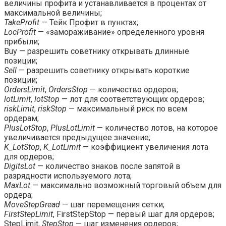
величины профита и устанавливается в процентах от
максимальной величины;
TakeProfit
— Тейк Профит в пунктах;
LocProfit
— «замораживание» определенного уровня
прибыли;
Buy — разрешить советнику открывать длинные
позиции;
Sell
— разрешить советнику открывать короткие
позиции;
OrdersLimit
,
OrdersStop
— количество ордеров;
lotLimit
,
lotStop
— лот для соответствующих ордеров;
riskLimit
,
riskStop
— максимальный риск по всем
ордерам;
PlusLotStop
,
PlusLotLimit
— количество лотов, на которое
увеличивается предыдущее значение;
K_LotStop
,
K_LotLimit
— коэффициент увеличения лота
для ордеров;
DigitsLot
— количество знаков после запятой в
разрядности используемого лота;
MaxLot
— максимально возможный торговый объем для
ордера;
MoveStepGread
— шаг перемещения сетки;
FirstStepLimit
, FirstStepStop — первый шаг для ордеров;
StepLimit,
StepStop
— шаг изменения ордеров;