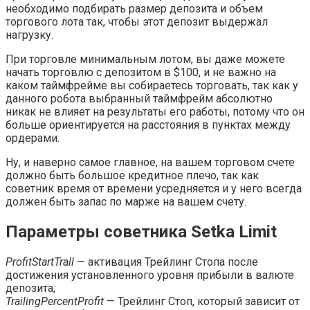
необходимо подбирать размер депозита и объем
торгового лота так, чтобы этот депозит выдержал
нагрузку.
При торговле минимальным лотом, вы даже можете
начать торговлю с депозитом в $100, и не важно на
каком таймфрейме вы собираетесь торговать, так как у
данного робота выбранный таймфрейм абсолютно
никак не влияет на результаты его работы, потому что он
больше ориентируется на расстояния в пунктах между
ордерами.
Ну, и наверно самое главное, на вашем торговом счете
должно быть большое кредитное плечо, так как
советник время от времени усредняется и у него всегда
должен быть запас по марже на вашем счету.
Параметры советника Setka Limit
ProfitStartTrall
— активация Трейлинг Стопа после
достижения установленного уровня прибыли в валюте
депозита;
TrailingPercentProfit
— Трейлинг Стоп, который зависит от