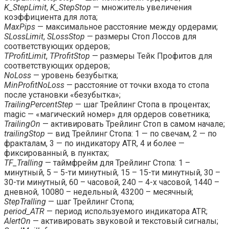
K_StepLimit
,
K_StepStop
— множитель увеличения
коэффициента для лота;
MaxPips
— максимальное расстояние между ордерами;
SLossLimit
,
SLossStop
— размеры Стоп Лоссов для
соответствующих ордеров;
TProfitLimit
,
TProfitStop
— размеры Тейк Профитов для
соответствующих ордеров;
NoLoss
— уровень безубытка;
MinProfitNoLoss
— расстояние от точки входа то стопа
после установки «безубытка»;
TrailingPercentStep
— шаг Трейлинг Стопа в процентах;
magic — «магический номер» для ордеров советника;
TrailingOn
— активировать Трейлинг Стоп в самом начале;
trailingStop
— вид Трейлинг Стопа: 1 — по свечам, 2 — по
фракталам, 3 — по индикатору ATR, 4 и более —
фиксированный, в пунктах;
TF_Tralling
— таймфрейм для Трейлинг Стопа: 1 –
минутный, 5 – 5-ти минутный, 15 – 15-ти минутный, 30 –
30-ти минутный, 60 – часовой, 240 – 4-х часовой, 1440 –
дневной, 10080 – недельный, 43200 – месячный;
StepTralling
— шаг Трейлинг Стопа;
period_ATR
— период используемого индикатора ATR;
AlertOn
— активировать звуковой и текстовый сигналы;