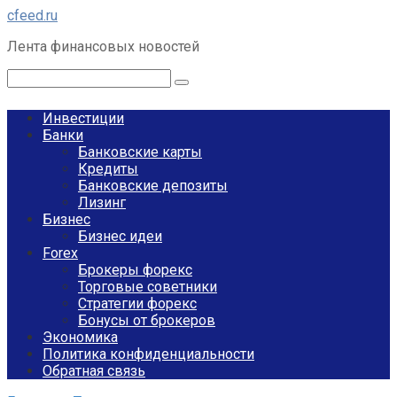
Перейти
cfeed.ru
к
Лента финансовых новостей
контенту
Поиск:
Инвестиции
Банки
Банковские карты
Кредиты
Банковские депозиты
Лизинг
Бизнес
Бизнес идеи
Forex
Брокеры форекс
Торговые советники
Стратегии форекс
Бонусы от брокеров
Экономика
Политика конфиденциальности
Обратная связь