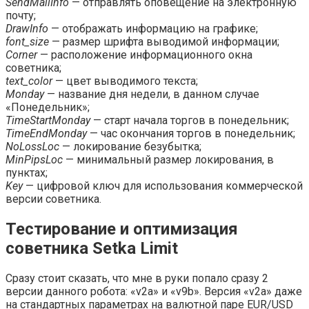
SendMailInfo
— отправлять оповещение на электронную
почту;
DrawInfo
— отображать информацию на графике;
font_size
— размер шрифта выводимой информации;
Corner
— расположение информационного окна
советника;
text_color
— цвет выводимого текста;
Monday
— название дня недели, в данном случае
«Понедельник»;
TimeStartMonday
— старт начала торгов в понедельник;
TimeEndMonday
— час окончания торгов в понедельник;
NoLossLoc
— локирование безубытка;
MinPipsLoc
— минимальный размер локирования, в
пунктах;
Key
— цифровой ключ для использования коммерческой
версии советника.
Тестирование и оптимизация
советника Setka Limit
Сразу стоит сказать, что мне в руки попало сразу 2
версии данного робота: «v2a» и «v9b». Версия «v2a» даже
на стандартных параметрах на валютной паре EUR/USD