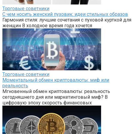
Торговые советники
С чем носить женский пуховик: идеи стильных образов
Гармония стиля: лучшие сочетания с пуховой курткой для
женщин В холодное время года хочется
Торговые советники
Моментальный обмен криптовалюты: миф или
реальность
Мгновенный обмен криптовалюты: реальность
сегодняшнего дня или маркетинговый миф? В
цифровую эпоху скорость финансовых