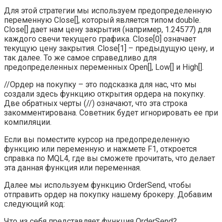
Для этой стратегии мы используем предопределенную
переменную Close[], который является типом double.
Close[] дает нам цену закрытия (например, 1.24577) для
каждого свечи текущего графика. Close[0] означает
текущую цену закрытия. Close[1] – предыдущую цену, и
так далее. То же самое справедливо для
предопределенных переменных Open[], Low[] и High[].
//Ордер на покупку – это подсказка для нас, что мы
создали здесь функцию открытия ордера на покупку.
Две обратных черты (//) означают, что эта строка
закомментирована. Советник будет игнорировать ее при
компиляции.
Если вы поместите курсор на предопределенную
функцию или переменную и нажмете F1, откроется
справка по MQL4, где вы сможете прочитать, что делает
эта данная функция или переменная.
Далее мы используем функцию OrderSend, чтобы
отправить ордер на покупку нашему брокеру. Добавим
следующий код:
Что из себя представляет функция OrderSend?