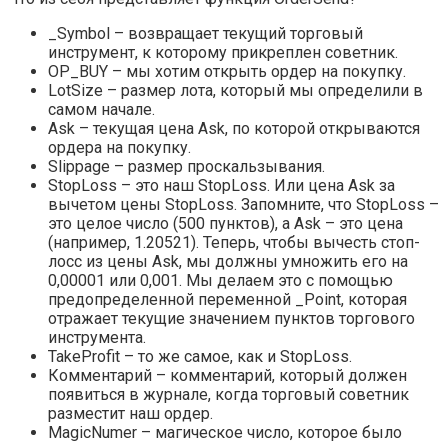
_Symbol – возвращает текущий торговый
инструмент, к которому прикреплен советник.
OP_BUY – мы хотим открыть ордер на покупку.
LotSize – размер лота, который мы определили в
самом начале.
Ask – текущая цена Ask, по которой открываются
ордера на покупку.
Slippage – размер проскальзывания.
StopLoss – это наш StopLoss. Или цена Ask за
вычетом цены StopLoss. Запомните, что StopLoss –
это целое число (500 пунктов), а Ask – это цена
(например, 1.20521). Теперь, чтобы вычесть стоп-
лосс из цены Ask, мы должны умножить его на
0,00001 или 0,001. Мы делаем это с помощью
предопределенной переменной _Point, которая
отражает текущие значением пунктов торгового
инструмента.
TakeProfit – то же самое, как и StopLoss.
Комментарий – комментарий, который должен
появиться в журнале, когда торговый советник
разместит наш ордер.
MagicNumer – магическое число, которое было