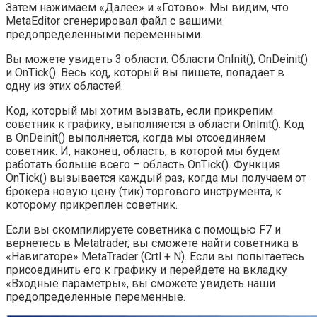
Затем нажимаем «Далее» и «Готово». Мы видим, что
MetaEditor сгенерировал файл с вашими
предопределенными переменными.
Вы можете увидеть 3 области. Области OnInit(), OnDeinit()
и OnTick(). Весь код, который вы пишете, попадает в
одну из этих областей.
Код, который мы хотим вызвать, если прикрепим
советник к графику, выполняется в области OnInit(). Код
в OnDeinit() выполняется, когда мы отсоединяем
советник. И, наконец, область, в которой мы будем
работать больше всего – область OnTick(). Функция
OnTick() вызывается каждый раз, когда мы получаем от
брокера новую цену (тик) торгового инструмента, к
которому прикреплен советник.
Если вы скомпилируете советника с помощью F7 и
вернетесь в Metatrader, вы сможете найти советника в
«Навигаторе» MetaTrader (Crtl + N). Если вы попытаетесь
присоединить его к графику и перейдете на вкладку
«Входные параметры», вы сможете увидеть наши
предопределенные переменные.