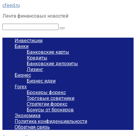
Перейти
cfeed.ru
к
Лента финансовых новостей
контенту
Поиск:
Инвестиции
Банки
Банковские карты
Кредиты
Банковские депозиты
Лизинг
Бизнес
Бизнес идеи
Forex
Брокеры форекс
Торговые советники
Стратегии форекс
Бонусы от брокеров
Экономика
Политика конфиденциальности
Обратная связь