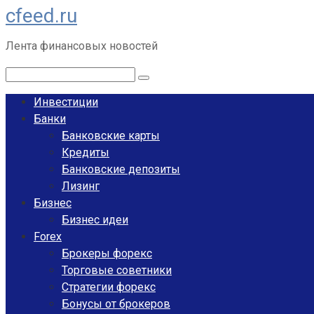
cfeed.ru
Перейти
к
Лента финансовых новостей
контенту
Поиск:
Инвестиции
Банки
Банковские карты
Кредиты
Банковские депозиты
Лизинг
Бизнес
Бизнес идеи
Forex
Брокеры форекс
Торговые советники
Стратегии форекс
Бонусы от брокеров