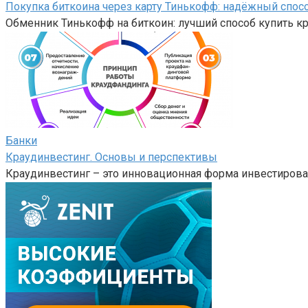
Покупка биткоина через карту Тинькофф: надёжный спос
Обменник Тинькофф на биткоин: лучший способ купить 
Банки
Краудинвестинг. Основы и перспективы
Краудинвестинг – это инновационная форма инвестирова