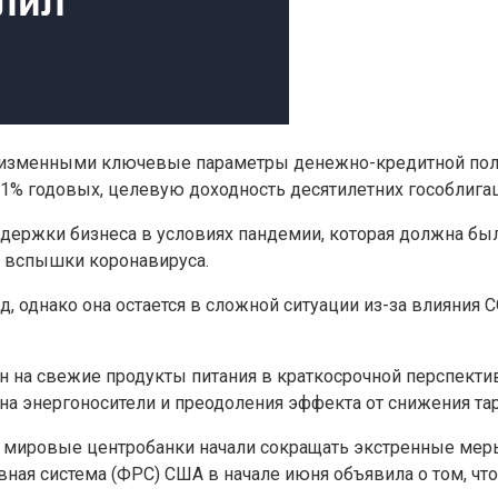
неизменными ключевые параметры денежно-кредитной пол
1% годовых, целевую доходность десятилетних гособлигац
ержки бизнеса в условиях пандемии, которая должна была 
й вспышки коронавируса.
однако она остается в сложной ситуации из-за влияния CO
ен на свежие продукты питания в краткосрочной перспектив
 на энергоносители и преодоления эффекта от снижения т
а мировые центробанки начали сокращать экстренные мер
вная система (ФРС) США в начале июня объявила о том, чт