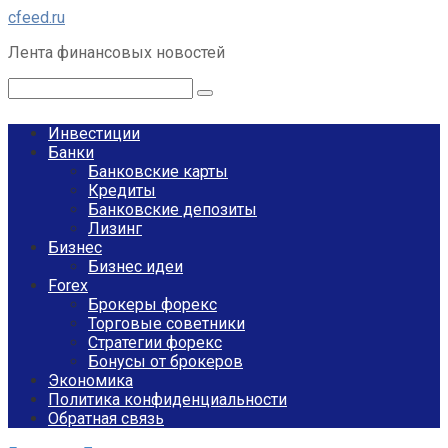
Перейти
cfeed.ru
к
Лента финансовых новостей
контенту
Поиск:
Инвестиции
Банки
Банковские карты
Кредиты
Банковские депозиты
Лизинг
Бизнес
Бизнес идеи
Forex
Брокеры форекс
Торговые советники
Стратегии форекс
Бонусы от брокеров
Экономика
Политика конфиденциальности
Обратная связь