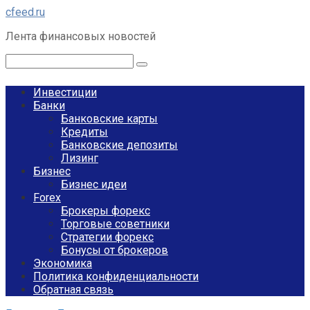
Перейти
cfeed.ru
к
Лента финансовых новостей
контенту
Поиск:
Инвестиции
Банки
Банковские карты
Кредиты
Банковские депозиты
Лизинг
Бизнес
Бизнес идеи
Forex
Брокеры форекс
Торговые советники
Стратегии форекс
Бонусы от брокеров
Экономика
Политика конфиденциальности
Обратная связь