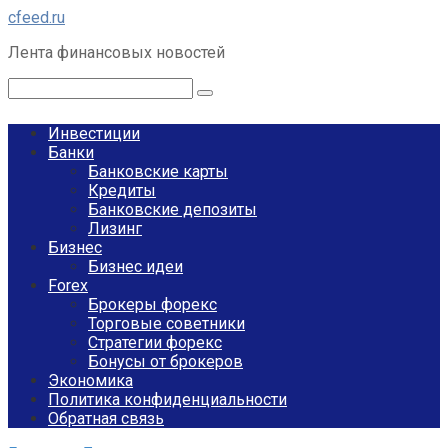
Перейти
cfeed.ru
к
Лента финансовых новостей
контенту
Поиск:
Инвестиции
Банки
Банковские карты
Кредиты
Банковские депозиты
Лизинг
Бизнес
Бизнес идеи
Forex
Брокеры форекс
Торговые советники
Стратегии форекс
Бонусы от брокеров
Экономика
Политика конфиденциальности
Обратная связь