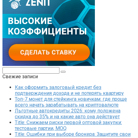
Поиск:
Свежие записи
Как оформить залоговый кредит без
подтверждения дохода и не потерять квартиру
Топ-7 монет для стейкинга новичкам: где проще
всего начать зарабатывать на криптовалюте
Льготные автокредиты 2026: кому положена
скидка до 35% и на какие авто она действует
Title: Снижаем риски первой оптовой закупки:
тестовые партии, MOQ
Title: Ошибки при выборе брокера: Защитите свои