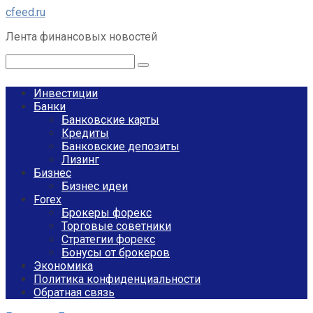
Перейти
cfeed.ru
к
Лента финансовых новостей
контенту
Поиск:
Инвестиции
Банки
Банковские карты
Кредиты
Банковские депозиты
Лизинг
Бизнес
Бизнес идеи
Forex
Брокеры форекс
Торговые советники
Стратегии форекс
Бонусы от брокеров
Экономика
Политика конфиденциальности
Обратная связь