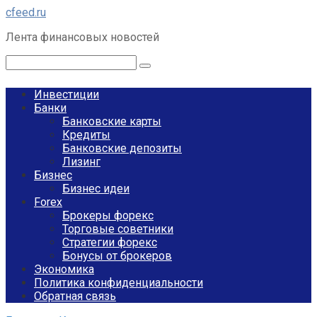
Перейти
cfeed.ru
к
Лента финансовых новостей
контенту
Поиск:
Инвестиции
Банки
Банковские карты
Кредиты
Банковские депозиты
Лизинг
Бизнес
Бизнес идеи
Forex
Брокеры форекс
Торговые советники
Стратегии форекс
Бонусы от брокеров
Экономика
Политика конфиденциальности
Обратная связь