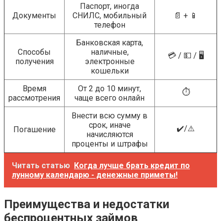
Паспорт, иногда
Документы
СНИЛС, мобильный
📄 + 📱
телефон
Банковская карта,
Способы
наличные,
💳 / 💵 / 🖥️
получения
электронные
кошельки
Время
От 2 до 10 минут,
⏱️
рассмотрения
чаще всего онлайн
Внести всю сумму в
срок, иначе
✔️/⚠️
Погашение
начисляются
проценты и штрафы
Читать статью
Когда лучше брать кредит по
лунному календарю - денежные приметы!
Преимущества и недостатки
беспроцентных займов