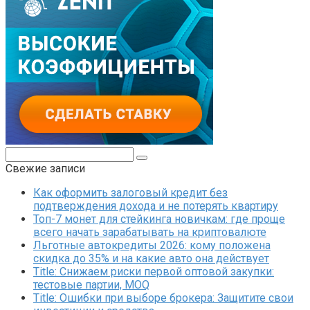
Поиск:
Свежие записи
Как оформить залоговый кредит без
подтверждения дохода и не потерять квартиру
Топ-7 монет для стейкинга новичкам: где проще
всего начать зарабатывать на криптовалюте
Льготные автокредиты 2026: кому положена
скидка до 35% и на какие авто она действует
Title: Снижаем риски первой оптовой закупки:
тестовые партии, MOQ
Title: Ошибки при выборе брокера: Защитите свои