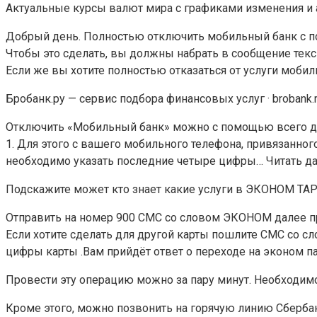
Актуальные курсы валют мира с графиками изменения и ан
Добрый день. Полностью отключить мобильный банк с п
Чтобы это сделать, вы должны набрать в сообщение текс
Если же вы хотите полностью отказаться от услуги моби
Бробанк.ру — сервис подбора финансовых услуг · brobank.
Отключить «Мобильный банк» можно с помощью всего дву
1. Для этого с вашего мобильного телефона, привязанно
необходимо указать последние четыре цифры… Читать д
Подскажите может кто знает какие услуги в ЭКОНОМ ТАР
Отправить на номер 900 СМС со словом ЭКОНОМ далее пр
Если хотите сделать для другой карты пошлите СМС со
цифры карты .Вам прийдёт ответ о переходе на эконом пак
Провести эту операцию можно за пару минут. Необходи
Кроме этого, можно позвонить на горячую линию Сбербанк