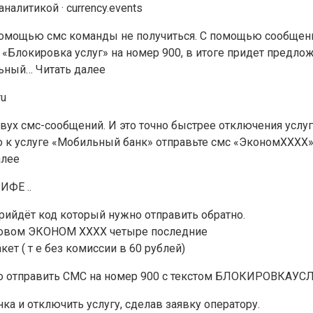
алитикой · currency.events
омощью смс команды не получиться. С помощью сообщения
 «Блокировка услуг» на номер 900, в итоге придет предло
льный… Читать далее
ru
х смс-сообщений. И это точно быстрее отключения услуг
го к услуге «Мобильный банк» отправьте смс «ЭкономХХХХ
алее
ИФЕ ..
ийдёт код который нужно отправить обратно.
 словом ЭКОНОМ ХХХХ четыре последние
ет ( т е без комиссии в 60 рублей)
мо отправить СМС на номер 900 с текстом БЛОКИРОВКАУС
а и отключить услугу, сделав заявку оператору.