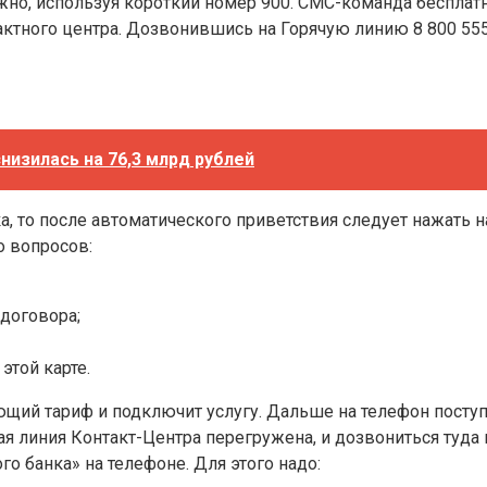
, используя короткий номер 900. СМС-команда бесплатна
ктного центра. Дозвонившись на Горячую линию 8 800 555
низилась на 76,3 млрд рублей
а, то после автоматического приветствия следует нажать н
о вопросов:
договора;
этой карте.
ующий тариф и подключит услугу. Дальше на телефон пост
ая линия Контакт-Центра перегружена, и дозвониться туда
 банка» на телефоне. Для этого надо: