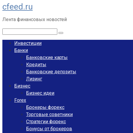
cfeed.ru
Перейти
к
Лента финансовых новостей
контенту
Поиск:
Инвестиции
Банки
Банковские карты
Кредиты
Банковские депозиты
Лизинг
Бизнес
Бизнес идеи
Forex
Брокеры форекс
Торговые советники
Стратегии форекс
Бонусы от брокеров