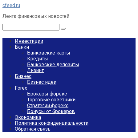
Перейти
cfeed.ru
к
Лента финансовых новостей
контенту
Поиск:
Инвестиции
Банки
Банковские карты
Кредиты
Банковские депозиты
Лизинг
Бизнес
Бизнес идеи
Forex
Брокеры форекс
Торговые советники
Стратегии форекс
Бонусы от брокеров
Экономика
Политика конфиденциальности
Обратная связь