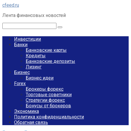
Перейти
cfeed.ru
к
Лента финансовых новостей
контенту
Поиск:
Инвестиции
Банки
Банковские карты
Кредиты
Банковские депозиты
Лизинг
Бизнес
Бизнес идеи
Forex
Брокеры форекс
Торговые советники
Стратегии форекс
Бонусы от брокеров
Экономика
Политика конфиденциальности
Обратная связь