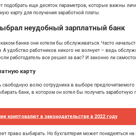
 подобрать еще десяток параметров, которые важны лично 
ую карту для получения заработной платы.
выбрал неудобный зарплатный банк
каком банке они хотели бы обслуживаться. Часто начальс
. А удобство работников никого не волнует – ведь обслу
, если работодатель все решил за вас? И законно ли самос
латную карту
ать свободную волю сотрудника в выборе предпочитаемого
бирать банк, в котором он хотел бы получать заработную 
ние криптовалют в законодательстве в 2022 году
имеет право выбирать. Но бухгалтерия может понадеяться н