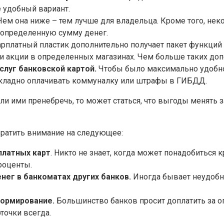
е удобный вариант.
ем она ниже – тем лучше для владельца. Кроме того, не
ей определенную сумму денег.
рплатный пластик дополнительно получает пакет функций 
 и акции в определенных магазинах. Чем больше таких до
слуг банковской картой.
Чтобы было максимально удобно 
акладно оплачивать коммуналку или штрафы в ГИБДД.
и ими пренебречь, то может статься, что выгоды менять з
братить внимание на следующее:
платных карт
. Никто не знает, когда может понадобиться 
роценты.
нег в банкоматах других банков.
Иногда бывает неудобно
ормирование.
Большинство банков просит доплатить за оп
точки всегда.