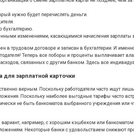
организации о смене зарплатной карты не позднее, чем за
торый нужно будет перечислять деньги.
ителя.
о бухгалтерию.
сенными изменениями, касающимися начисления зарплаты 
ен в трудовом договоре и записан в бухгалтерии. И именно 
тодателя! Теперь все поборы и проценты выплачивает влад
асходов, связанных с другим банком. Здесь все индивидуа
 для зарплатной карточки
твенно верным. Поскольку работодатели часто ищут лишь 
дложения. Поскольку наиболее выгодные тарифы часто вст
актически не быть банкоматов выбранного учреждения или 
вариант, например, с хорошим кэшбеком или банкоматом 
дложениям. Некоторые банки с удовольствием снижают пр