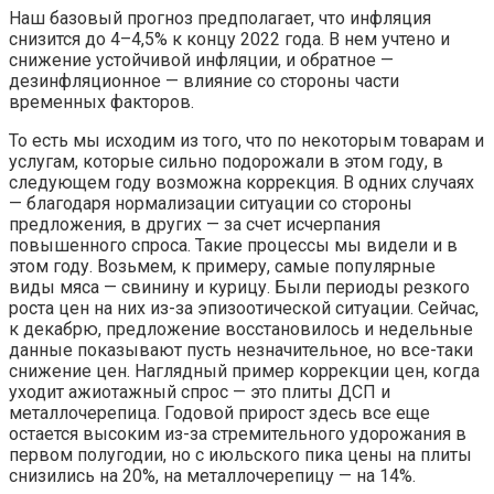
Наш базовый прогноз предполагает, что инфляция
снизится до 4–4,5% к концу 2022 года. В нем учтено и
снижение устойчивой инфляции, и обратное —
дезинфляционное — влияние со стороны части
временных факторов.
То есть мы исходим из того, что по некоторым товарам и
услугам, которые сильно подорожали в этом году, в
следующем году возможна коррекция. В одних случаях
— благодаря нормализации ситуации со стороны
предложения, в других — за счет исчерпания
повышенного спроса. Такие процессы мы видели и в
этом году. Возьмем, к примеру, самые популярные
виды мяса — свинину и курицу. Были периоды резкого
роста цен на них из-за эпизоотической ситуации. Сейчас,
к декабрю, предложение восстановилось и недельные
данные показывают пусть незначительное, но все-таки
снижение цен. Наглядный пример коррекции цен, когда
уходит ажиотажный спрос — это плиты ДСП и
металлочерепица. Годовой прирост здесь все еще
остается высоким из-за стремительного удорожания в
первом полугодии, но с июльского пика цены на плиты
снизились на 20%, на металлочерепицу — на 14%.