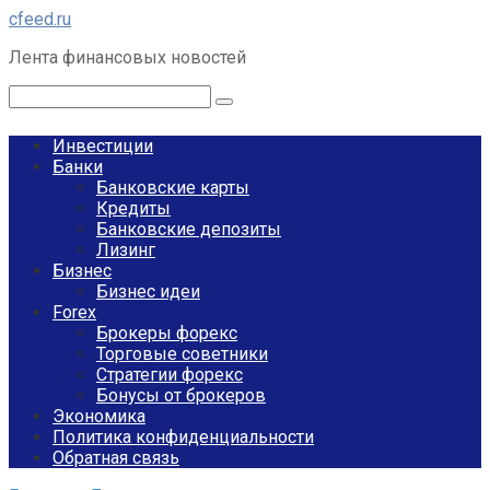
Перейти
cfeed.ru
к
Лента финансовых новостей
контенту
Поиск:
Инвестиции
Банки
Банковские карты
Кредиты
Банковские депозиты
Лизинг
Бизнес
Бизнес идеи
Forex
Брокеры форекс
Торговые советники
Стратегии форекс
Бонусы от брокеров
Экономика
Политика конфиденциальности
Обратная связь