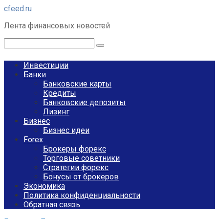
Перейти
cfeed.ru
к
Лента финансовых новостей
контенту
Поиск:
Инвестиции
Банки
Банковские карты
Кредиты
Банковские депозиты
Лизинг
Бизнес
Бизнес идеи
Forex
Брокеры форекс
Торговые советники
Стратегии форекс
Бонусы от брокеров
Экономика
Политика конфиденциальности
Обратная связь