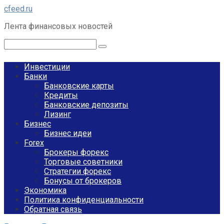
Перейти
cfeed.ru
к
Лента финансовых новостей
контенту
Поиск:
Инвестиции
Банки
Банковские карты
Кредиты
Банковские депозиты
Лизинг
Бизнес
Бизнес идеи
Forex
Брокеры форекс
Торговые советники
Стратегии форекс
Бонусы от брокеров
Экономика
Политика конфиденциальности
Обратная связь