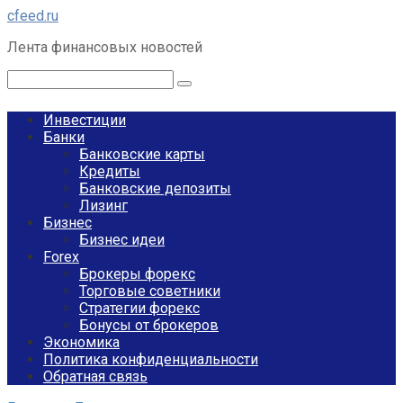
Перейти
cfeed.ru
к
Лента финансовых новостей
контенту
Поиск:
Инвестиции
Банки
Банковские карты
Кредиты
Банковские депозиты
Лизинг
Бизнес
Бизнес идеи
Forex
Брокеры форекс
Торговые советники
Стратегии форекс
Бонусы от брокеров
Экономика
Политика конфиденциальности
Обратная связь