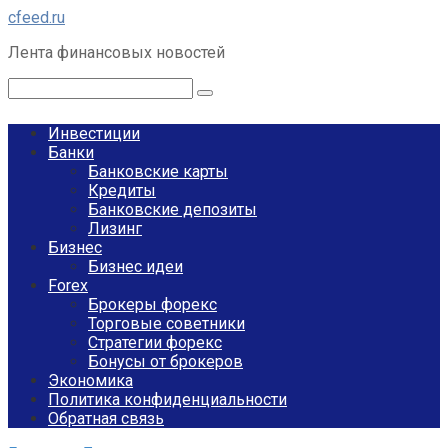
Перейти
cfeed.ru
к
Лента финансовых новостей
контенту
Поиск:
Инвестиции
Банки
Банковские карты
Кредиты
Банковские депозиты
Лизинг
Бизнес
Бизнес идеи
Forex
Брокеры форекс
Торговые советники
Стратегии форекс
Бонусы от брокеров
Экономика
Политика конфиденциальности
Обратная связь