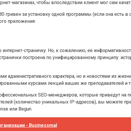
рнет-магазинах, чтобы впоследствии клиент мог сам качат
0-80 гривен за установку одной программы (если она есть в
ого приложения.
 интернет-страничку. Но, к сожалению, ее информативност
странички построена по унифицированному принципу: исто
ами административного характера, но и новостями из жизн
нированными курсами лекций ваших же преподавателей и т
 профессиональных SEO‑менеджеров, которые приведут на
ителей (количество уникальных IP-адресов), вы можете 
nse или Begun.
рганизации - Businessmal