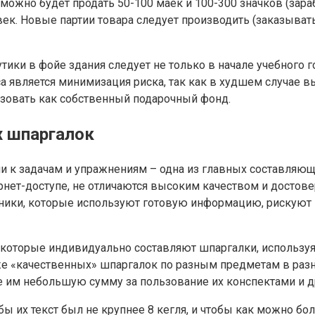
можно будет продать 50-100 маек и 100-300 значков (зарабо
век. Новые партии товара следует производить (заказыват
ики в фойе здания следует не только в начале учебного го
 является минимизация риска, так как в худшем случае в
ьзовать как собственный подарочный фонд.
х шпаргалок
 к задачам и упражнениям – одна из главных составляющ
рнет-доступе, не отличаются высоким качеством и достов
ьники, которые используют готовую информацию, рискуют н
, которые индивидуально составляют шпаргалки, используя 
е «качественных» шпаргалок по разным предметам в разн
те им небольшую сумму за пользование их конспектами и 
бы их текст был не крупнее 8 кегля, и чтобы как можно б