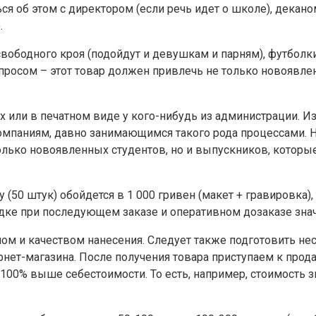
ся об этом с директором (если речь идет о школе), декан
.
ободного кроя (подойдут и девушкам и парням), футболки и
просом – этот товар должен привлечь не только новоявлен
х или в печатном виде у кого-нибудь из администрации. И
компаниям, давно занимающимся такого рода процессами. Н
лько новоявленных студентов, но и выпускников, которые
(50 штук) обойдется в 1 000 гривен (макет + гравировка),
идке при последующем заказе и оперативном дозаказе знач
ном и качеством нанесения. Следует также подготовить н
нет-магазина. После получения товара приступаем к прода
00% выше себестоимости. То есть, например, стоимость зна