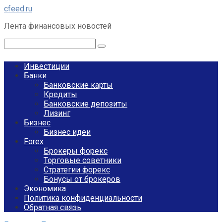
Перейти
cfeed.ru
к
Лента финансовых новостей
контенту
Поиск:
Инвестиции
Банки
Банковские карты
Кредиты
Банковские депозиты
Лизинг
Бизнес
Бизнес идеи
Forex
Брокеры форекс
Торговые советники
Стратегии форекс
Бонусы от брокеров
Экономика
Политика конфиденциальности
Обратная связь