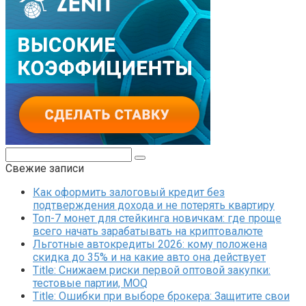
Поиск:
Свежие записи
Как оформить залоговый кредит без
подтверждения дохода и не потерять квартиру
Топ-7 монет для стейкинга новичкам: где проще
всего начать зарабатывать на криптовалюте
Льготные автокредиты 2026: кому положена
скидка до 35% и на какие авто она действует
Title: Снижаем риски первой оптовой закупки:
тестовые партии, MOQ
Title: Ошибки при выборе брокера: Защитите свои